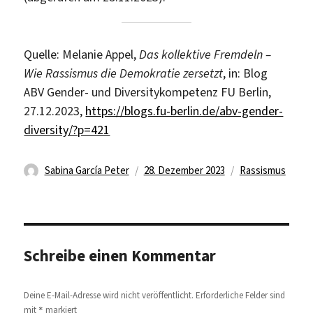
Quelle: Melanie Appel,
Das kollektive Fremdeln –
Wie Rassismus die Demokratie zersetzt
, in: Blog
ABV Gender- und Diversitykompetenz FU Berlin,
27.12.2023,
https://blogs.fu-berlin.de/abv-gender-
diversity/?p=421
Autor
Veröffentlicht
Schlagwörter
Sabina García Peter
28. Dezember 2023
Rassismus
am
Schreibe einen Kommentar
Deine E-Mail-Adresse wird nicht veröffentlicht.
Erforderliche Felder sind
*
mit
markiert