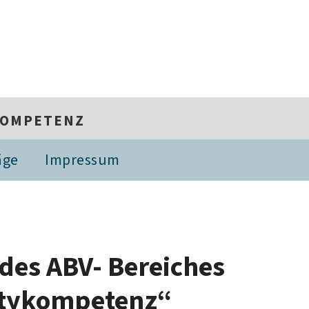
YKOMPETENZ
äge
Impressum
des ABV- Bereiches
itykompetenz“