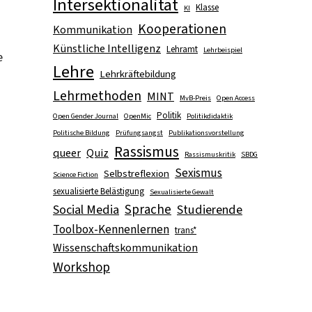
Intersektionalität
Klasse
KI
Kooperationen
Kommunikation
Künstliche Intelligenz
Lehramt
Lehrbeispiel
e
Lehre
Lehrkräftebildung
Lehrmethoden
MINT
MvB-Preis
Open Access
Politik
Open Gender Journal
OpenMic
Politikdidaktik
Politische Bildung
Prüfungsangst
Publikationsvorstellung
Rassismus
queer
Quiz
Rassismuskritik
SBDG
Sexismus
Selbstreflexion
Science Fiction
sexualisierte Belästigung
Sexualisierte Gewalt
Sprache
Social Media
Studierende
Toolbox-Kennenlernen
trans*
Wissenschaftskommunikation
Workshop