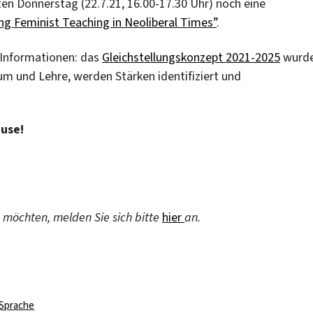
n Donnerstag (22.7.21, 16.00-17.30 Uhr) noch eine
ng Feminist Teaching in Neoliberal Times”
.
e Informationen: das
Gleichstellungskonzept 2021-2025
wurd
ium und Lehre, werden Stärken identifiziert und
use!
 möchten, melden Sie sich bitte
hier
an.
rter
Sprache