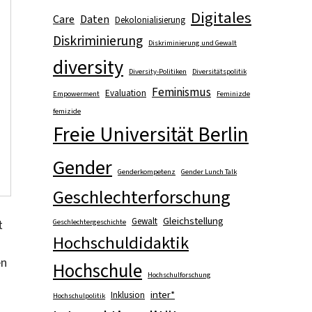
Digitales
Care
Daten
Dekolonialisierung
Diskriminierung
Diskriminierung und Gewalt
diversity
Diversity-Politiken
Diversitätspolitik
Feminismus
Evaluation
Empowerment
Feminizde
femizide
Freie Universität Berlin
Gender
Genderkompetenz
Gender Lunch Talk
Geschlechterforschung
Gleichstellung
Gewalt
t
Geschlechtergeschichte
Hochschuldidaktik
en
Hochschule
Hochschulforschung
inter*
Inklusion
Hochschulpolitik