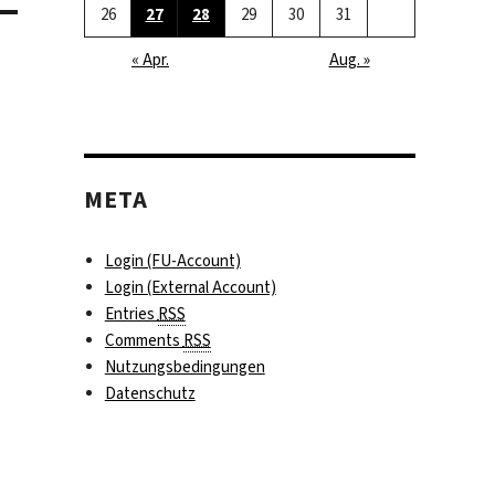
26
27
28
29
30
31
« Apr.
Aug. »
META
Login (FU-Account)
Login (External Account)
Entries
RSS
Comments
RSS
Nutzungsbedingungen
Datenschutz