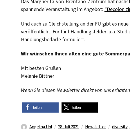
Das Margherita-von-Brentano-Zentrum hat nächste
spannende Veranstaltung im Angebot:
“Decolonizi
Und auch zu Gleichstellung an der FU gibt es neu
veröffentlicht. Für fünf Handlungsfelder, u.a. Stud
Handlungsbedarfe formuliert.
Wir wünschen Ihnen allen eine gute Sommerpa
Mit besten Grüßen
Melanie Bittner
Wenn Sie diesen Newsletter direkt von uns erhalten
teilen
teilen
Autor
Veröffentlicht
Kategorien
Schlagwö
Angelina Uhl
28. Juli 2021
Newsletter
diversity
,