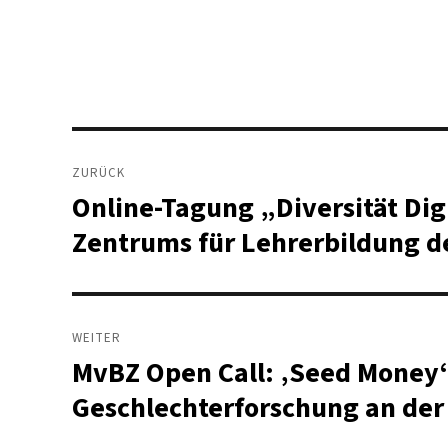
am
Beitragsnavigation
ZURÜCK
Online-Tagung „Diversität Dig
Vorheriger
Beitrag:
Zentrums für Lehrerbildung d
WEITER
MvBZ Open Call: ‚Seed Money‘ 
Nächster
Beitrag:
Geschlechterforschung an der