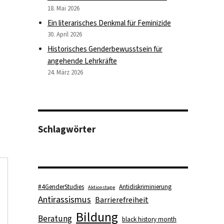
18. Mai 2026
Ein literarisches Denkmal für Feminizide
30. April 2026
Historisches Genderbewusstsein für
angehende Lehrkräfte
24. März 2026
Schlagwörter
#4GenderStudies
Antidiskriminierung
Aktionstage
Antirassismus
Barrierefreiheit
Bildung
Beratung
black history month