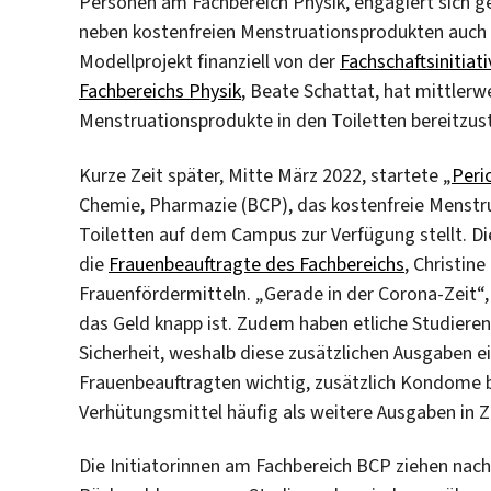
Personen am Fachbereich Physik, engagiert sich ge
neben kostenfreien Menstruationsprodukten auch f
Modellprojekt finanziell von der
Fachschaftsinitiati
Fachbereichs Physik
, Beate Schattat, hat mittlerw
Menstruationsprodukte in den Toiletten bereitzuste
Kurze Zeit später, Mitte März 2022, startete „
Peri
Chemie, Pharmazie (BCP), das kostenfreie Menstru
Toiletten auf dem Campus zur Verfügung stellt. Die
die
Frauenbeauftragte des Fachbereichs
, Christin
Frauenfördermitteln. „Gerade in der Corona-Zeit“,
das Geld knapp ist. Zudem haben etliche Studieren
Sicherheit, weshalb diese zusätzlichen Ausgaben e
Frauenbeauftragten wichtig, zusätzlich Kondome b
Verhütungsmittel häufig als weitere Ausgaben in
Die Initiatorinnen am Fachbereich BCP ziehen nach 