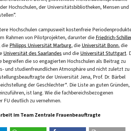
 der Hochschulen, der Universitätsbibliotheken, Mensen und
tellen”.
itere Hochschulen campusweit kostenfreie Periodenprodukt
g im Rahmen von Pilotprojekten, darunter die
Friedrich-Schille
, die
Philipps Universität Marburg
, die
Universität Bonn
, die
ie
Universität des Saarlandes
und die
Universität Stuttgart
. 
e begreifen die so engagierten Hochschulen als Beitrag zu
ts- und studienfreundlichen Atmosphäre und nicht zuletzt zu
tellungsbeauf­tragte der Universität Jena, Prof. Dr. Bärbel
Gleichstellung der Geschlechter“. Die Liste an guten Gründen,
inzuführen, ist lang.
Wie die fachbereichsbezogenen
er FU deutlich zu vernehmen.
sarbeit im Team Zentrale Frauenbeauftragte