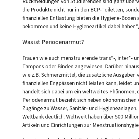
Rückmeldungen von Studierenden sind ganz überw
die Produkte nicht nur in den BCP-Toiletten, sonder
finanziellen Entlastung bieten die Hygiene-Boxen a
bekommen und keine Hygieneartikel dabei haben“,
Was ist Periodenarmut?
Frauen wie auch menstruierende trans*-, inter*- 
Tampons oder Binden angewiesen. Darüber hinaus 
wie z.B. Schmerzmittel, die zusätzliche Ausgaben
finanziellen Engpässen nicht leisten kann, leidet 
handelt sich dabei um ein weltweites Phänomen, d
Periodenarmut bezieht sich neben ökonomischen A
Zugänge zu Wasser, Sanitär- und Hygieneanlagen. 
Wel
t
bank
deutlich: Weltweit haben über 500 Milli
Artikeln und Einrichtungen zur Menstruationshygie