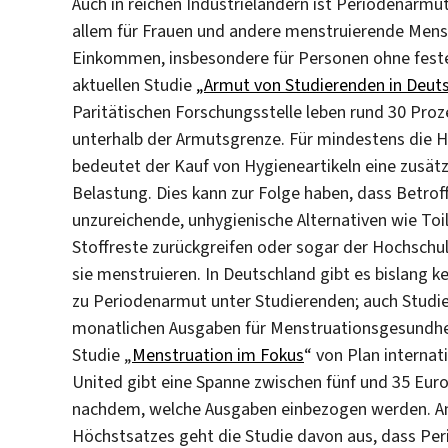
Auch in reichen Industrieländern ist Periodenarmut
allem für Frauen und andere menstruierende Men
Einkommen, insbesondere für Personen ohne feste
aktuellen Studie
„Armut von Studierenden in Deut
Paritätischen Forschungsstelle leben rund 30 Proz
unterhalb der Armutsgrenze. Für mindestens die H
bedeutet der Kauf von Hygieneartikeln eine zusätzl
Belastung. Dies kann zur Folge haben, dass Betrof
unzureichende, unhygienische Alternativen wie Toi
Stoffreste zurückgreifen oder sogar der Hochschul
sie menstruieren. In Deutschland gibt es bislang 
zu Periodenarmut unter Studierenden; auch Studi
monatlichen Ausgaben für Menstruationsgesundheit
Studie „
Menstruation im Fokus
“ von Plan interna
United gibt eine Spanne zwischen fünf und 35 Euro
nachdem, welche Ausgaben einbezogen werden. An
Höchstsatzes geht die Studie davon aus, dass Pe