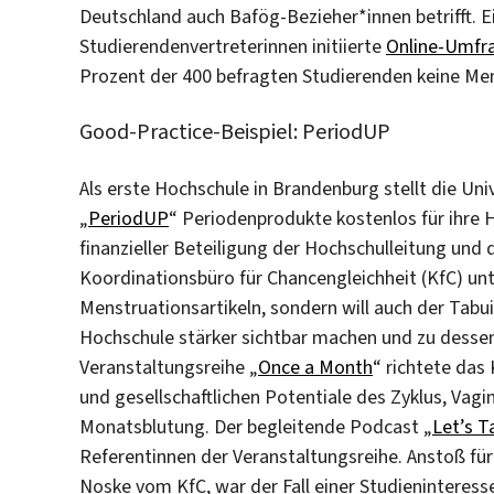
Deutschland auch Bafög-Bezieher*innen betrifft. E
Studierendenvertreterinnen initiierte
Online-Umfr
Prozent der 400 befragten Studierenden keine Mens
Good-Practice-Beispiel: PeriodUP
Als erste Hochschule in Brandenburg stellt die Un
„
PeriodUP
“ Periodenprodukte kostenlos für ihre
finanzieller Beteiligung der Hochschulleitung und
Koordinationsbüro für Chancengleichheit (KfC) unt
Menstruationsartikeln, sondern will auch der Tab
Hochschule stärker sichtbar machen und zu dessen 
Veranstaltungsreihe „
Once a Month
“ richtete das
und gesellschaftlichen Potentiale des Zyklus, Va
Monatsblutung. Der begleitende Podcast „
Let’s T
Referentinnen der Veranstaltungsreihe. Anstoß f
Noske vom KfC, war der Fall einer Studieninteresse