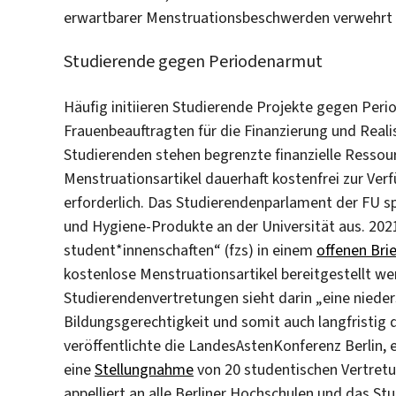
erwartbarer Menstruationsbeschwerden verwehrt
Studierende gegen Periodenarmut
Häufig initiieren Studierende Projekte gegen Per
Frauenbeauftragten für die Finanzierung und Reali
Studierenden stehen begrenzte finanzielle Ressou
Menstruationsartikel dauerhaft kostenfrei zur Verfü
erforderlich. Das Studierendenparlament der FU sp
und Hygiene-Produkte an der Universität aus. 202
student*innenschaften“ (fzs) in einem
offenen Brie
kostenlose Menstruationsartikel bereitgestellt we
Studierendenvertretungen sieht darin „eine niede
Bildungsgerechtigkeit und somit auch langfristig 
veröffentlichte die LandesAstenKonferenz Berlin,
eine
Stellungnahme
von 20 studentischen Vertretu
appelliert an alle Berliner Hochschulen und das S