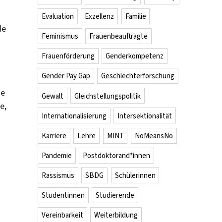
Evaluation
Exzellenz
Familie
de
Feminismus
Frauenbeauftragte
Frauenförderung
Genderkompetenz
Gender Pay Gap
Geschlechterforschung
ie
Gewalt
Gleichstellungspolitik
e,
Internationalisierung
Intersektionalität
Karriere
Lehre
MINT
NoMeansNo
Pandemie
Postdoktorand*innen
Rassismus
SBDG
Schülerinnen
Studentinnen
Studierende
Vereinbarkeit
Weiterbildung