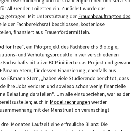
gen Diskriminierung und für Chancengleichheit und setzt si
ür All-Gender-Toiletten ein. Zunächst wurde das
ve
getragen. Mit Unterstützung der
Frauenbeauftragten des
eile der Fachbereichsrat beschlossen, kostenlose
llen, finanziert aus Frauenfördermitteln.
od for free
“, ein Pilotprojekt des Fachbereichs Biologie,
ations- und Verhütungsprodukte in vier verschiedenen
 Fachschaftsinitiative BCP initiierte das Projekt und gewan
e Eßmann-Stern, für dessen Finanzierung, ebenfalls aus
 so Eßmann-Stern, „haben viele Studierende berichtet, dass
de ihre Jobs verloren und sowieso schon wenig finanzielle
ine Belastung darstellen“. Um alle einzubeziehen, war es der
ereitzustellen; auch in
Modellrechnungen
werden
 Zusammenhang mit der Menstruation veranschlagt.
drei Monaten Laufzeit eine erfreuliche Bilanz: Die