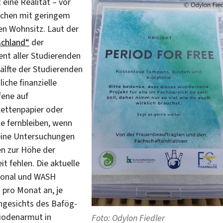
 eine Realität – vor
schen mit geringem
n Wohnsitz. Laut der
schland“
der
ent aller Studierenden
älfte der Studierenden
iche finanzielle
fene auf
lettenpapier oder
e fernbleiben, wenn
keine Untersuchungen
en zur Höhe der
 fehlen. Die aktuelle
tional und WASH
 pro Monat an, je
gesichts des Bafög-
riodenarmut in
Foto: Odylon Fiedler