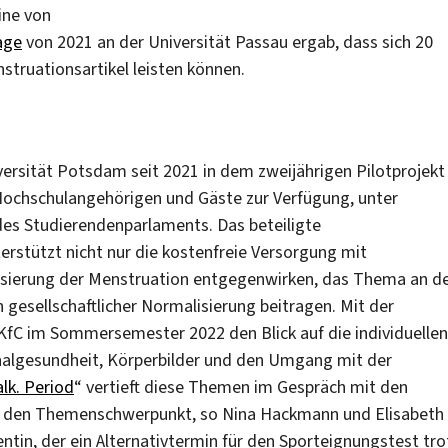
ine von
age
von 2021 an der Universität Passau ergab, dass sich 20
truationsartikel leisten können.
iversität Potsdam seit 2021 in dem zweijährigen Pilotprojekt
 Hochschulangehörigen und Gäste zur Verfügung, unter
 des Studierendenparlaments. Das beteiligte
erstützt nicht nur die kostenfreie Versorgung mit
uisierung der Menstruation entgegenwirken, das Thema an d
gesellschaftlicher Normalisierung beitragen. Mit der
 KfC im Sommersemester 2022 den Blick auf die individuellen
ginalgesundheit, Körperbilder und den Umgang mit der
alk. Period
“ vertieft diese Themen im Gespräch mit den
ür den Themenschwerpunkt, so Nina Hackmann und Elisabeth
ntin, der ein Alternativtermin für den Sporteignungstest tro