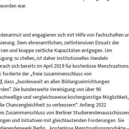
 worden war.
iodenarmut und engagieren sich mit Hilfe von Fachschaften u
sierung. Dem ehrenamtlichen, zeitintensiven Einsatz der
rcen und knappe zeitliche Kapazitäten entgegen. Um
gung zu stellen, ist daher institutionelles Handeln
rach sich bereits im April 2019 für kostenlose Menstruations
1 forderte der „freie zusammenschluss von
f
, dass „bundesweit an allen Bildungseinrichtungen
rden”. Die bundesweite Vereinigung von über 90
rschwellige und vergleichsweise kostengünstige Möglichkeit,
die Chancengleichheit zu verbessern“. Anfang 2022
 ein Zusammenschluss von Berliner Studierendenausschüssen
ngen und Initiativen mit gleichlautenden Forderungen. Sie
tudierendenwerk Berlin, „kostenlose Menstruationsprodukte 