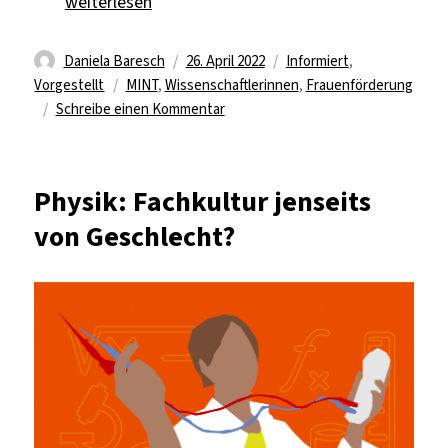
„Mathematikerinnen und Informatikerinnen live“
weiterlesen
Autor
Veröffentlicht
Kategorien
Daniela Baresch
26. April 2022
Informiert
,
Schlagwörter
am
Vorgestellt
MINT
,
Wissenschaftlerinnen
,
Frauenförderung
zu
Schreibe einen Kommentar
Mathematikerinnen
und
Informatikerinnen
Physik: Fachkultur jenseits
live
von Geschlecht?