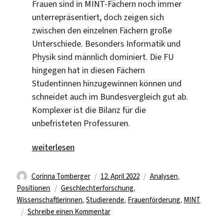
Frauen sind in MINT-Fächern noch immer
unterrepräsentiert, doch zeigen sich
zwischen den einzelnen Fächern große
Unterschiede. Besonders Informatik und
Physik sind männlich dominiert. Die FU
hingegen hat in diesen Fächern
Studentinnen hinzugewinnen können und
schneidet auch im Bundesvergleich gut ab.
Komplexer ist die Bilanz für die
unbefristeten Professuren.
„Wie weiblich ist MINT an der FU?“
weiterlesen
Autor
Veröffentlicht
Kategorien
Corinna Tomberger
12. April 2022
Analysen
,
Schlagwörter
am
Positionen
Geschlechterforschung
,
Wissenschaftlerinnen
,
Studierende
,
Frauenförderung
,
MINT
zu
Schreibe einen Kommentar