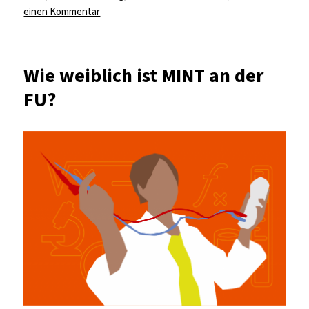
zu
einen Kommentar
„In
der
Schule
Wie weiblich ist MINT an der
fand
FU?
ich
Physik
langweilig“