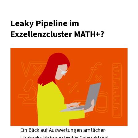
Wie
weiblich
ist
Leaky Pipeline im
MINT
Exzellenzcluster MATH+?
an
der
FU?
Ein Blick auf Auswertungen amtlicher