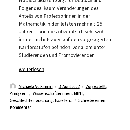
Hochschuldaten zeigt für Deutschland
Folgendes: kaum Veränderungen des
Anteils von Professorinnen in der
Mathematik in den letzten mehr als 25
Jahren – und dies obwohl sich sehr wohl
immer mehr Frauen auf den vorgelagerten
Karrierestufen befinden, vor allem unter
Studierenden und Promovierenden.
„Leaky Pipeline im Exzellenzcluster MATH+?“
weiterlesen
Autor
Veröffentlicht
Kategorien
Michaela Volkmann
8. April 2022
Vorgestellt
,
Schlagwörter
am
Analysen
Wissenschaftlerinnen
,
MINT
,
Geschlechterforschung
,
Exzellenz
Schreibe einen
zu
Kommentar
Leaky
Pipeline
im