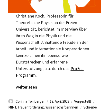
Christiane Koch, Professorin für
Theoretische Physik an der Freien
Universität, berichtet im Interview über
ihren Weg in die Physik und die
Wissenschaft. Anhaltende Freude an der
Arbeit und internationale Kooperationen
kennzeichnen ihn ebenso wie
Durststrecken und erfahrene
Unterstützung, u.a. durch das
ProFiL-
Programm
.
„„In der Schule fand ich Physik langweilig““
weiterlesen
Autor
Veröffentlicht
Kategorien
Schlagw
Corinna Tomberger
19. April 2022
Vorgestellt
am
MINT
,
Frauenförderung
,
Wissenschaftlerinnen
Schreibe