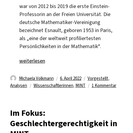
war von 2012 bis 2019 die erste Einstein-
Professorin an der Freien Universität. Die
deutsche Mathematiker-Vereinigung
bezeichnet Esnault, geboren 1953 in Paris,
als „eine der weltweit profiliertesten
Persönlichkeiten in der Mathematik“.
„„Mathematik ist eine Liebesgeschichte““
weiterlesen
Autor
Veröffentlicht
Kategorien
Michaela Volkmann
6. April 2022
Vorgestellt
,
Schlagwörter
am
zu
Analysen
Wissenschaftlerinnen
,
MINT
1 Kommentar
„Mathem
ist
eine
Im Fokus:
Liebesge
Geschlechtergerechtigkeit in