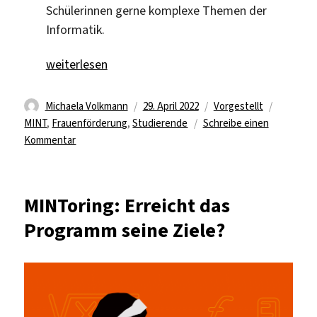
Schülerinnen gerne komplexe Themen der
Informatik.
„„Mädchen, macht das!““
weiterlesen
Autor
Veröffentlicht
Kategorien
Schlagwö
Michaela Volkmann
29. April 2022
Vorgestellt
am
MINT
,
Frauenförderung
,
Studierende
Schreibe einen
zu
Kommentar
„Mädchen,
macht
das!“
MINToring: Erreicht das
Programm seine Ziele?