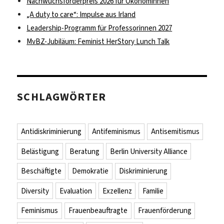
Nachwuchsförderpreis 2026 für Ökonominnen
„A duty to care“: Impulse aus Irland
Leadership-Programm für Professorinnen 2027
MvBZ-Jubiläum: Feminist HerStory Lunch Talk
SCHLAGWÖRTER
Antidiskriminierung
Antifeminismus
Antisemitismus
Belästigung
Beratung
Berlin University Alliance
Beschäftigte
Demokratie
Diskriminierung
Diversity
Evaluation
Exzellenz
Familie
Feminismus
Frauenbeauftragte
Frauenförderung