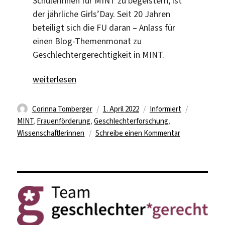
Schülerinnen für MINT zu begeistern, ist
der jährliche Girls’Day. Seit 20 Jahren
beteiligt sich die FU daran – Anlass für
einen Blog-Themenmonat zu
Geschlechtergerechtigkeit in MINT.
„Im Fokus: Geschlechtergerechtigkeit in MINT“
weiterlesen
Autor
Veröffentlicht
Kategorien
Schlagwör
Corinna Tomberger
1. April 2022
Informiert
am
MINT
,
Frauenförderung
,
Geschlechterforschung
,
zu
Wissenschaftlerinnen
Schreibe einen Kommentar
Im
Fokus:
Geschlechterg
in
MINT