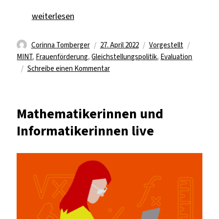
„MINToring: Erreicht das Programm seine Ziele?“
weiterlesen
Autor
Veröffentlicht
Kategorien
Schlagw
Corinna Tomberger
27. April 2022
Vorgestellt
am
MINT
,
Frauenförderung
,
Gleichstellungspolitik
,
Evaluation
zu
Schreibe einen Kommentar
MINToring:
Erreicht
das
Mathematikerinnen und
Programm
Informatikerinnen live
seine
Ziele?