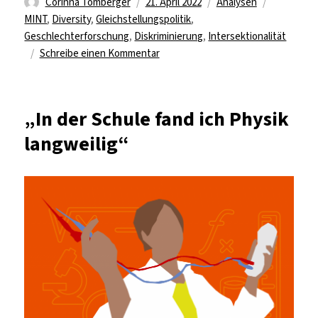
Autor
Veröffentlicht
Kategorien
Schlagwör
Corinna Tomberger
21. April 2022
Analysen
am
MINT
,
Diversity
,
Gleichstellungspolitik
,
Geschlechterforschung
,
Diskriminierung
,
Intersektionalität
zu
Schreibe einen Kommentar
Physik:
Fachkultur
jenseits
„In der Schule fand ich Physik
von
langweilig“
Geschlecht?