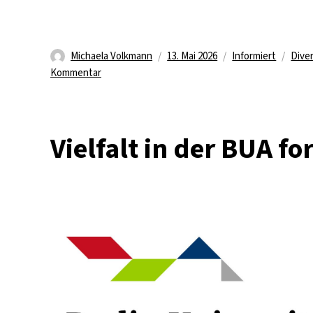
Autor
Veröffentlicht
Kategorien
Schl
Michaela Volkmann
13. Mai 2026
Informiert
Diver
zu
am
Kommentar
DiGENet
lädt
ein
Vielfalt in der BUA f
zu
Dialog
und
Symposium