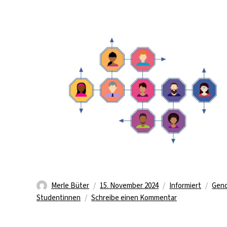
Wissenschaft
Autor
Veröffentlicht
Kategorien
Schl
Merle Büter
15. November 2024
Informiert
Gen
am
zu
Studentinnen
Schreibe einen Kommentar
Excellence,
diversity