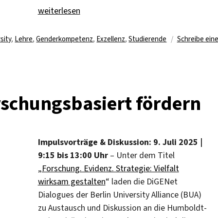
„DiGENet lädt ein zu Dialog und Symposium“
weiterlesen
agwörter
sity
,
Lehre
,
Genderkompetenz
,
Exzellenz
,
Studierende
Schreibe ein
orschungsbasiert fördern
Impulsvorträge & Diskussion: 9. Juli 2025 |
9:15 bis 13:00 Uhr
– Unter dem Titel
„
Forschung. Evidenz. Strategie: Vielfalt
wirksam gestalten
“ laden die DiGENet
Dialogues der Berlin University Alliance (BUA)
zu Austausch und Diskussion an die Humboldt-