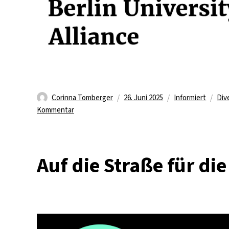
Autor
Veröffentlicht
Kategorien
Sch
Corinna Tomberger
26. Juni 2025
Informiert
Div
zu
am
Kommentar
Vielfalt
in
der
Auf die Straße für di
BUA
forschungsbasiert
fördern