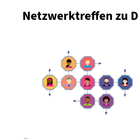
&
Netzwerktreffen zu D
gender