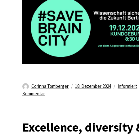
Autor
Veröffentlicht
Kategorie
Corinna Tomberger
18. Dezember 2024
Informiert
zu
am
Kommentar
Auf
die
Straße
Excellence, diversity
für
die
Berliner