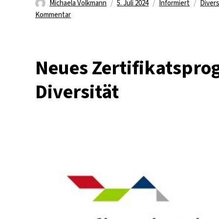
Autor
Veröffentlicht
Kategorien
Schla
Michaela Volkmann
5. Juli 2024
Informiert
Divers
zu
am
Kommentar
Netzwerktreffen
zu
Diversity
Neues Zertifikatspr
&
Gender
Diversität
in
STEM