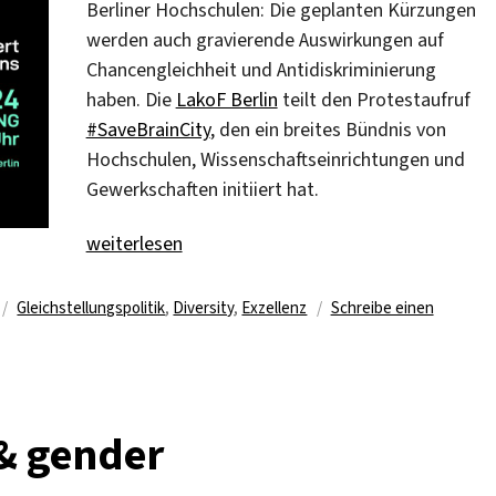
Berliner Hochschulen: Die geplanten Kürzungen
werden auch gravierende Auswirkungen auf
Chancengleichheit und Antidiskriminierung
haben. Die
LakoF Berlin
teilt den Protestaufruf
#SaveBrainCity
, den ein breites Bündnis von
Hochschulen, Wissenschaftseinrichtungen und
Gewerkschaften initiiert hat.
„Auf die Straße für die Berliner Wissenschaft“
weiterlesen
n
Schlagwörter
Gleichstellungspolitik
,
Diversity
,
Exzellenz
Schreibe einen
 & gender