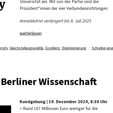
Universität ein. Mit von der Partie sind die
Präsident*innen der vier Verbundeinrichtungen.
Anmeldefrist verlängert bis 8. Juli 2025
„Vielfalt in der BUA forschungsbasiert fördern“
weiterlesen
lagwörter
ersity
,
Gleichstellungspolitik
,
Exzellenz
,
Diskriminierung
Schreibe ein
e Berliner Wissenschaft
Kundgebung
|
19. Dezember 2024, 8:30 Uhr
–
Rund 107 Millionen Euro weniger für die