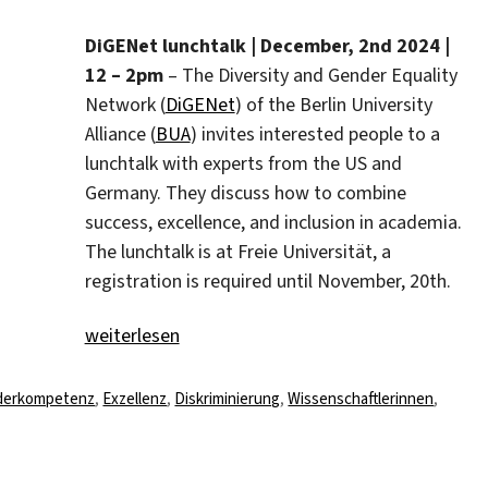
DiGENet lunchtalk | December, 2nd 2024 |
12 – 2pm
– The Diversity and Gender Equality
Network (
DiGENet
) of the Berlin University
Alliance (
BUA
) invites interested people to a
lunchtalk with experts from the US and
Germany. They discuss how to combine
success, excellence, and inclusion in academia.
The lunchtalk is at Freie Universität, a
registration is required until November, 20th.
„Excellence, diversity & gender“
weiterlesen
agwörter
derkompetenz
,
Exzellenz
,
Diskriminierung
,
Wissenschaftlerinnen
,