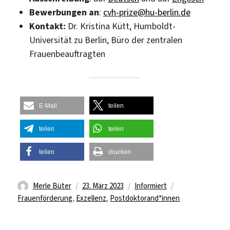
Bewerbungen
an
:
cvh-prize@hu-berlin.de
Kontakt:
Dr. Kristina Kütt, Humboldt-
Universität zu Berlin, Büro der zentralen
Frauenbeauftragten
E-Mail
teilen
teilen
teilen
teilen
drucken
Autor
Veröffentlicht
Kategorien
Schlagwörter
Merle Büter
23. März 2023
Informiert
am
Frauenförderung
,
Exzellenz
,
Postdoktorand*innen