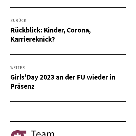
Beitragsnavigation
ZURÜCK
Rückblick: Kinder, Corona,
Vorheriger
Beitrag:
Karriereknick?
WEITER
Girls’Day 2023 an der FU wieder in
Nächster
Beitrag:
Präsenz