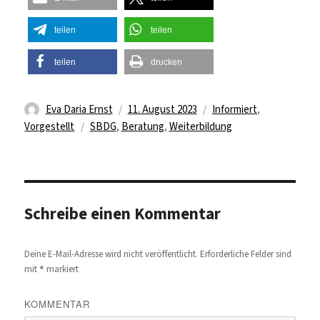
teilen
teilen
teilen
drucken
Autor
Veröffentlicht
Kategorien
Eva Daria Ernst
11. August 2023
Informiert
,
Schlagwörter
am
Vorgestellt
SBDG
,
Beratung
,
Weiterbildung
Schreibe einen Kommentar
Deine E-Mail-Adresse wird nicht veröffentlicht.
Erforderliche Felder sind
*
mit
markiert
KOMMENTAR