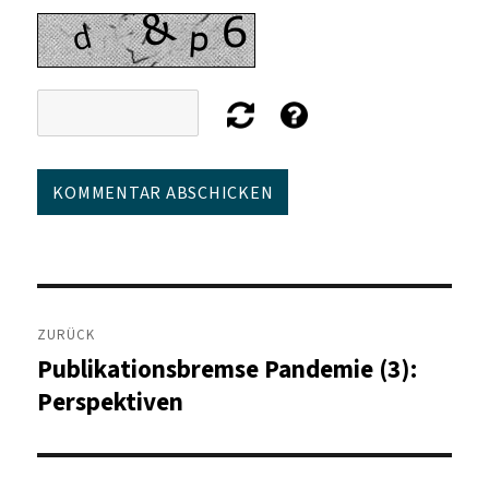
Beitragsnavigation
ZURÜCK
Publikationsbremse Pandemie (3):
Vorheriger
Beitrag:
Perspektiven