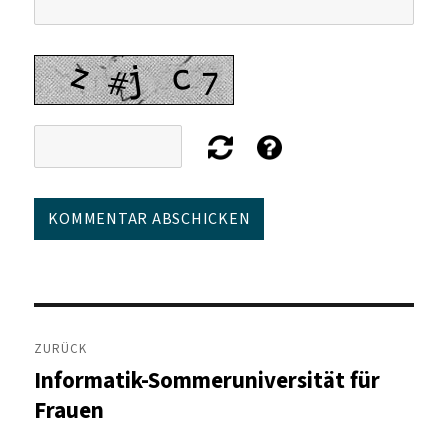
Beitragsnavigation
ZURÜCK
Informatik-Sommeruniversität für
Vorheriger
Beitrag:
Frauen