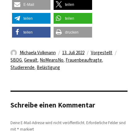
E-Mail
teilen
teilen
teilen
teilen
drucken
Autor
Veröffentlicht
Kategorien
Schlagwör
Michaela Volkmann
13. Juli 2022
Vorgestellt
am
SBDG
,
Gewalt
,
NoMeansNo
,
Frauenbeauftragte
,
Studierende
,
Belästigung
Schreibe einen Kommentar
Deine E-Mail-Adresse wird nicht veröffentlicht.
Erforderliche Felder sind
*
mit
markiert