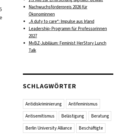
Nachwuchsförderpreis 2026 für
5
Ökonominnen
e
„A duty to care“: Impulse aus Irland
Leadership-Programm für Professorinnen
2027
MvBZ-Jubiläum: Feminist HerStory Lunch
Talk
SCHLAGWÖRTER
Antidiskriminierung
Antifeminismus
Antisemitismus
Belästigung
Beratung
Berlin University Alliance
Beschäftigte