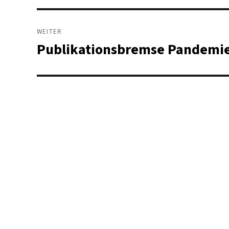
WEITER
Publikationsbremse Pandemie 
Nächster
Beitrag: