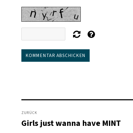
Beitragsnavigation
ZURÜCK
Girls just wanna have MINT
Vorheriger
Beitrag: