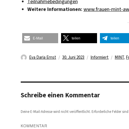
Teilnahmebedingungen
Weitere Informationen:
www.frauen-mint-aw
E-Mail
teilen
teilen
Autor
Veröffentlicht
Kategorien
Schlagw
Eva Daria Ernst
30. Juni 2023
Informiert
MINT
,
F
am
Schreibe einen Kommentar
Deine E-Mail-Adresse wird nicht veröffentlicht.
Erforderliche Felder sin
KOMMENTAR