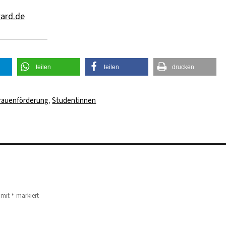
ard.de
teilen
teilen
drucken
örter
rauenförderung
,
Studentinnen
*
d mit
markiert