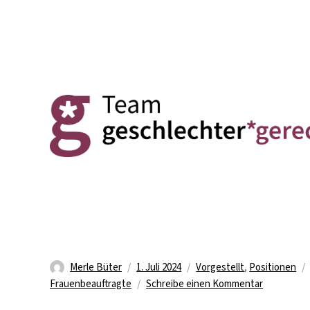
Autor
Veröffentlicht
Kategorien
Merle Büter
1. Juli 2024
Vorgestellt
,
Positionen
am
zu
Frauenbeauftragte
Schreibe einen Kommentar
„Die