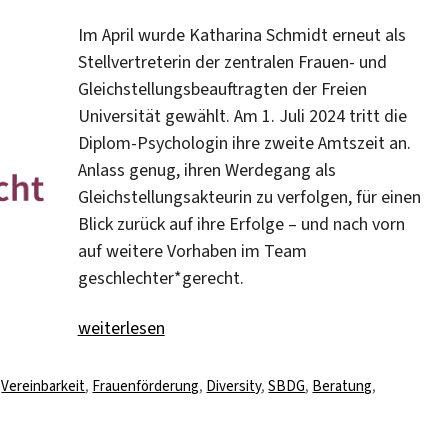
Im April wurde Katharina Schmidt erneut als
Stellvertreterin der zentralen Frauen- und
Gleichstellungsbeauftragten der Freien
Universität gewählt. Am 1. Juli 2024 tritt die
Diplom-Psychologin ihre zweite Amtszeit an.
Anlass genug, ihren Werdegang als
Gleichstellungsakteurin zu verfolgen, für einen
Blick zurück auf ihre Erfolge – und nach vorn
auf weitere Vorhaben im Team
geschlechter*gerecht.
„„Die FU als fürsorgliche Arbeitgeberin““
weiterlesen
Schlagwörter
Vereinbarkeit
,
Frauenförderung
,
Diversity
,
SBDG
,
Beratung
,