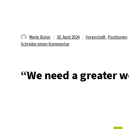
Autor
Veröffentlicht
Kategorien
Merle Büter
30. April 2024
Vorgestellt
,
Positionen
am
zu
Schreibe einen Kommentar
„It
felt
like
“We need a greater w
the
university
is
a
place
for
everybody“