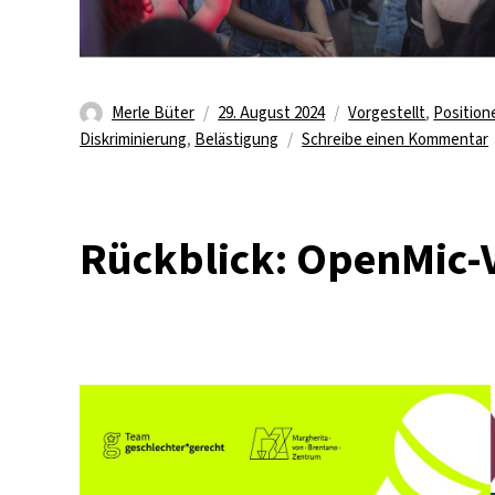
Autor
Veröffentlicht
Kategorien
Merle Büter
29. August 2024
Vorgestellt
,
Position
am
Diskriminierung
,
Belästigung
Schreibe einen Kommentar
P
Rückblick: OpenMic-