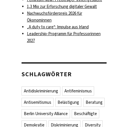
1,3 Mio zur Erforschung digitaler Gewalt
t“
Nachwuchsförderpreis 2026 für
Ökonominnen
„A duty to care“: Impulse aus Irland
Leadership-Programm für Professorinnen
2027
SCHLAGWÖRTER
Antidiskriminierung
Antifeminismus
Antisemitismus
Belästigung
Beratung
Berlin University Alliance
Beschäftigte
Demokratie
Diskriminierung
Diversity