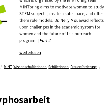
which is organised by the MINToring team.
MINToring aims to motivate women to study
STEM subjects, create a safe space, and offer
them role models.
Dr. Nelly Mouawad
reflects
upon challenges in the academic system for
women and the future of this outreach
program. |
Part 2
„“We need a greater women’s participation”“
weiterlesen
Schlagwörter
MINT
,
Wissenschaftlerinnen
,
Schülerinnen
,
Frauenförderung
yphosarbeit