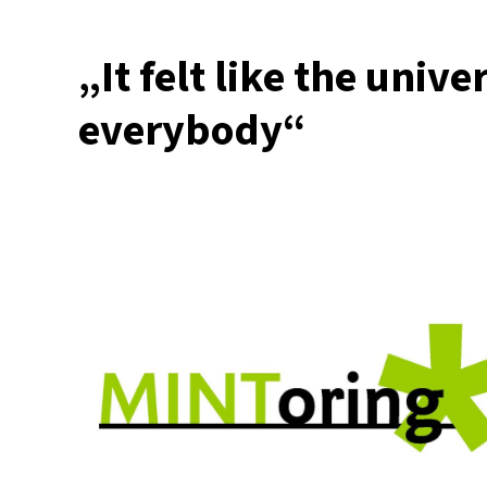
FU
als
„It felt like the univer
fürsorglich
Arbeitgebe
everybody“