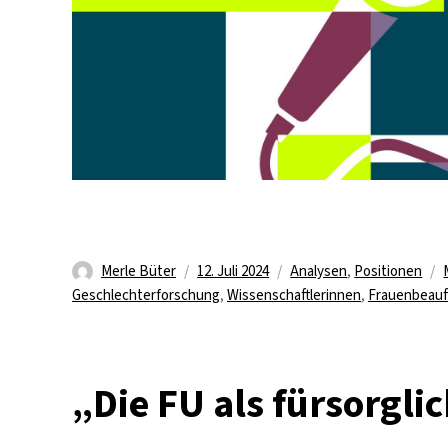
Autor
Veröffentlicht
Kategorien
Merle Büter
12. Juli 2024
Analysen
,
Positionen
am
Geschlechterforschung
,
Wissenschaftlerinnen
,
Frauenbeauf
„Die FU als fürsorgli