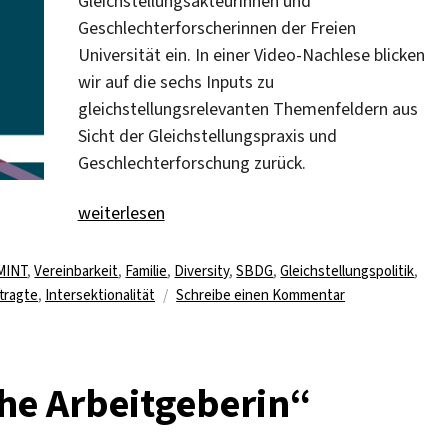
Gleichstellungsakteurinnen und
Geschlechterforscherinnen der Freien
Universität ein. In einer Video-Nachlese blicken
wir auf die sechs Inputs zu
gleichstellungsrelevanten Themenfeldern aus
Sicht der Gleichstellungspraxis und
Geschlechterforschung zurück.
„Rückblick: OpenMic-Veranstaltung“
weiterlesen
Schlagwörter
MINT
,
Vereinbarkeit
,
Familie
,
Diversity
,
SBDG
,
Gleichstellungspolitik
,
zu
tragte
,
Intersektionalität
Schreibe einen Kommentar
Rückblick:
OpenMic-
Veranstaltung
che Arbeitgeberin“