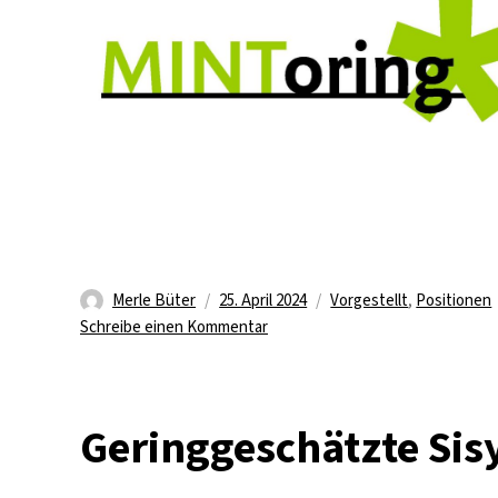
Autor
Veröffentlicht
Kategorien
Merle Büter
25. April 2024
Vorgestellt
,
Positionen
am
zu
Schreibe einen Kommentar
“We
need
a
Geringgeschätzte Sis
greater
women’s
participation”