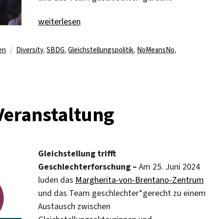
„Pilotprojekt: Awareness-Team beim Sommerfes
weiterlesen
Schlagwörter
en
Diversity
,
SBDG
,
Gleichstellungspolitik
,
NoMeansNo
,
zu
ilotprojekt:
Awareness-
Team
Veranstaltung
beim
Sommerfest
Gleichstellung trifft
Geschlechterforschung –
Am 25. Juni 2024
luden das
Margherita-von-Brentano-Zentrum
und das Team geschlechter*gerecht zu einem
Austausch zwischen