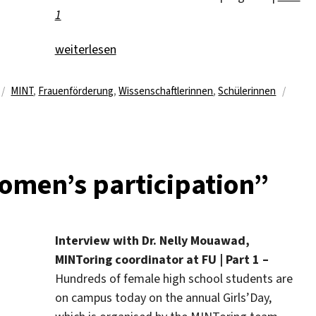
1
„„It felt like the university is a place for everybod
weiterlesen
Schlagwörter
MINT
,
Frauenförderung
,
Wissenschaftlerinnen
,
Schülerinnen
omen’s participation”
Interview with Dr. Nelly Mouawad,
MINToring coordinator at FU | Part 1 –
Hundreds of female high school students are
on campus today on the annual Girls’Day,