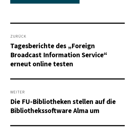
Beitragsnavigation
ZURÜCK
Tagesberichte des „Foreign
Vorheriger
Beitrag:
Broadcast Information Service“
erneut online testen
WEITER
Die FU-Bibliotheken stellen auf die
Nächster
Beitrag:
Bibliothekssoftware Alma um