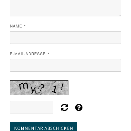
NAME
*
E-MAIL-ADRESSE
*