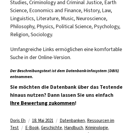
Studies, Criminology and Criminal Justice, Earth
Science, Economics and Finance, History, Law,
Linguistics, Literature, Music, Neuroscience,
Philosophy, Physics, Political Science, Psychology,
Religion, Sociology.
Umfangreiche Links ermöglichen eine komfortable
Suche in der Online-Version.
Der Beschreibungstext ist dem Datenbank-Infosystem (DBIS)
entnommen.
Sie möchten die Datenbank über das Testende
hinaus nutzen? Dann lassen Sie uns einfach
Ihre Bewertung zukommen
!
Autor
Veröffentlicht
Kategorien
Doris Eh
18. Mai 2021
Datenbanken
,
Ressourcen im
Schlagwörter
am
Test
E-Book
,
Geschichte
,
Handbuch
,
Kriminologie
,