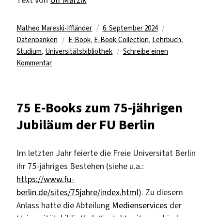
Text von
Ulf Marzik
Autor
Veröffentlicht
Kategorien
Matheo Mareski-Iffländer
6. September 2024
Schlagwörter
am
Datenbanken
E-Book
,
E-Book-Collection
,
Lehrbuch
,
Studium
,
Universitätsbibliothek
Schreibe einen
zu
Kommentar
Alle
E-
Books
75 E-Books zum 75-jährigen
des
Jubiläum der FU Berlin
Verlagssegments
Rechtswissenschaft
aus
Im letzten Jahr feierte die Freie Universität Berlin
der
ihr 75-jähriges Bestehen (siehe u.a.:
Mohr
https://www.fu-
Siebeck
eLibrary
berlin.de/sites/75jahre/index.html
). Zu diesem
für
Anlass hatte die Abteilung
Medienservices
der
ein