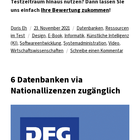
Testzeitraum hinaus nutzen? Dann lassen Sie
uns einfach
Ihre Bewertung zukommen
!
Autor
Veröffentlicht
Kategorien
Doris Eh
23. November 2021
Datenbanken
,
Ressourcen
Schlagwörter
am
im Test
Design
,
E-Book
,
Informatik
,
Künstliche Intelligenz
(KI)
,
Softwareentwicklung
,
Systemadministration
,
Video
,
zu
Wirtschaftswissenschaften
Schreibe einen Kommentar
Plattfor
O’Reilly
im
6 Datenbanken via
Test
Nationallizenzen zugänglich