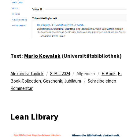
Text:
Mario Kowalak
(Universitätsbibliothek)
Autor
Veröffentlicht
Kategorien
Schlagwörter
Alexandra Taplick
8. Mai 2024
Allgemein
E-Book
,
E-
am
Book-Collection
,
Geschenk
,
Jubiläum
Schreibe einen
zu
Kommentar
75
E-
Books
Lean Library
zum
75-
jährigen