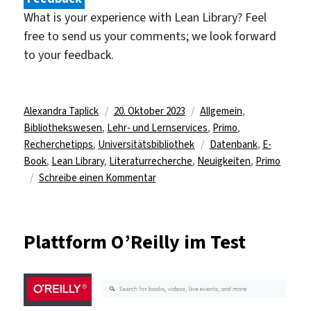
What is your experience with Lean Library? Feel
free to send us your comments; we look forward
to your feedback.
Autor
Veröffentlicht
Kategorien
Alexandra Taplick
20. Oktober 2023
Allgemein
,
am
Bibliothekswesen
,
Lehr- und Lernservices
,
Primo
,
Schlagwörter
Recherchetipps
,
Universitätsbibliothek
Datenbank
,
E-
Book
,
Lean Library
,
Literaturrecherche
,
Neuigkeiten
,
Primo
zu
Schreibe einen Kommentar
Lean
Library
Plattform O’Reilly im Test