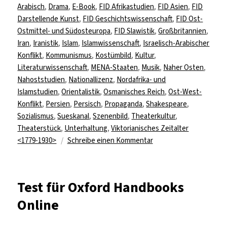
am
Arabisch
,
Drama
,
E-Book
,
FID Afrikastudien
,
FID Asien
,
FID
Darstellende Kunst
,
FID Geschichtswissenschaft
,
FID Ost-
Ostmittel- und Südosteuropa
,
FID Slawistik
,
Großbritannien
,
Iran
,
Iranistik
,
Islam
,
Islamwissenschaft
,
Israelisch-Arabischer
Konflikt
,
Kommunismus
,
Kostümbild
,
Kultur
,
Literaturwissenschaft
,
MENA-Staaten
,
Musik
,
Naher Osten
,
Nahoststudien
,
Nationallizenz
,
Nordafrika- und
Islamstudien
,
Orientalistik
,
Osmanisches Reich
,
Ost-West-
Konflikt
,
Persien
,
Persisch
,
Propaganda
,
Shakespeare
,
Sozialismus
,
Sueskanal
,
Szenenbild
,
Theaterkultur
,
Theaterstück
,
Unterhaltung
,
Viktorianisches Zeitalter
zu
<1779-1930>
Schreibe einen Kommentar
6
Datenbanken
via
Test für Oxford Handbooks
Nationallizenzen
Online
zugänglich