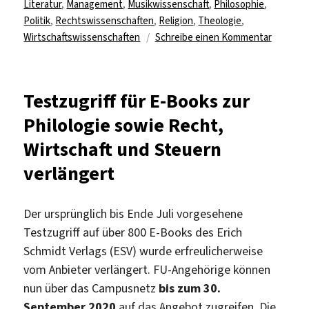
Literatur
,
Management
,
Musikwissenschaft
,
Philosophie
,
Politik
,
Rechtswissenschaften
,
Religion
,
Theologie
,
zu
Wirtschaftswissenschaften
Schreibe einen Kommentar
Test
für
Oxford
Testzugriff für E-Books zur
Handboo
Philologie sowie Recht,
Online
Wirtschaft und Steuern
verlängert
Der ursprünglich bis Ende Juli vorgesehene
Testzugriff auf über 800 E-Books des Erich
Schmidt Verlags (ESV) wurde erfreulicherweise
vom Anbieter verlängert. FU-Angehörige können
nun über das Campusnetz
bis zum 30.
September 2020
auf das Angebot zugreifen. Die