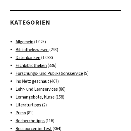
Datenbanken
via
Nationallizenzen
KATEGORIEN
zugänglich
Allgemein
(1.025)
Bibliothekswesen
(243)
Datenbanken
(1.088)
Fachbibliotheken
(336)
Forschungs- und Publikationsservice
(5)
Ins Netz geschaut
(467)
Lehr- und Lernservices
(86)
Lernangebote, Kurse
(158)
Literaturtipps
(2)
Primo
(81)
Recherchetipps
(116)
Ressourcen im Test
(364)