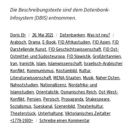
Die Beschreibungstexte sind dem Datenbank-
Infosystem (DBIS) entnommen.
Autor
Veröffentlicht
Kategorien
Schlagwö
Doris Eh
26. Mai 2021
Datenbanken
,
Was ist neu?
am
Arabisch
,
Drama
,
E-Book
,
FID Afrikastudien
,
FID Asien
,
FID
Darstellende Kunst
,
FID Geschichtswissenschaft
,
FID Ost-
Ostmittel- und Südosteuropa
,
FID Slawistik
,
Großbritannien
,
Iran
,
Iranistik
,
Islam
,
Islamwissenschaft
,
Israelisch-Arabischer
Konflikt
,
Kommunismus
,
Kostümbild
,
Kultur
,
Literaturwissenschaft
,
MENA-Staaten
,
Musik
,
Naher Osten
,
Nahoststudien
,
Nationallizenz
,
Nordafrika- und
Islamstudien
,
Orientalistik
,
Osmanisches Reich
,
Ost-West-
Konflikt
,
Persien
,
Persisch
,
Propaganda
,
Shakespeare
,
Sozialismus
,
Sueskanal
,
Szenenbild
,
Theaterkultur
,
Theaterstück
,
Unterhaltung
,
Viktorianisches Zeitalter
zu
<1779-1930>
Schreibe einen Kommentar
6