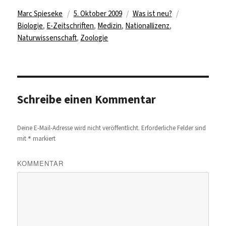
Autor
Veröffentlicht
Kategorien
Schlagwörter
Marc Spieseke
5. Oktober 2009
Was ist neu?
am
Biologie
,
E-Zeitschriften
,
Medizin
,
Nationallizenz
,
Naturwissenschaft
,
Zoologie
Schreibe einen Kommentar
Deine E-Mail-Adresse wird nicht veröffentlicht.
Erforderliche Felder sind
*
mit
markiert
KOMMENTAR