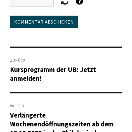
Beitragsnavigation
ZURÜCK
Kursprogramm der UB: Jetzt
Vorheriger
Beitrag:
anmelden!
WEITER
Verlängerte
Nächster
Beitrag:
Wochenendöffnungszeiten ab dem