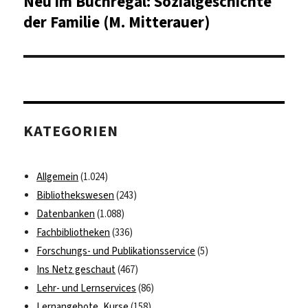
Neu im Buchregal: Sozialgeschichte
Nächster
Beitrag:
der Familie (M. Mitterauer)
KATEGORIEN
Allgemein
(1.024)
Bibliothekswesen
(243)
Datenbanken
(1.088)
Fachbibliotheken
(336)
Forschungs- und Publikationsservice
(5)
Ins Netz geschaut
(467)
Lehr- und Lernservices
(86)
Lernangebote, Kurse
(158)