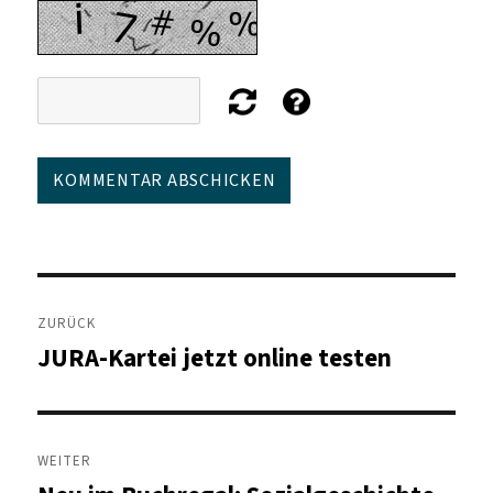
Beitragsnavigation
ZURÜCK
JURA-Kartei jetzt online testen
Vorheriger
Beitrag:
WEITER