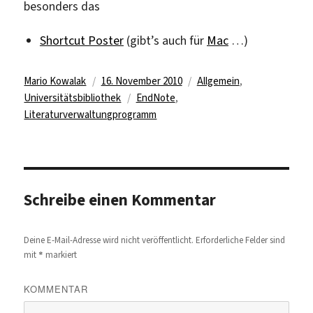
besonders das
Shortcut Poster
(gibt’s auch für
Mac
…)
Autor
Veröffentlicht
Kategorien
Mario Kowalak
16. November 2010
Allgemein
,
am
Schlagwörter
Universitätsbibliothek
EndNote
,
Literaturverwaltungprogramm
Schreibe einen Kommentar
Deine E-Mail-Adresse wird nicht veröffentlicht.
Erforderliche Felder sind
*
mit
markiert
KOMMENTAR