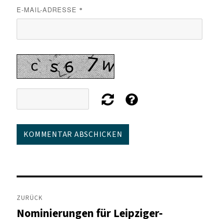
E-MAIL-ADRESSE
*
Beitragsnavigation
ZURÜCK
Nominierungen für Leipziger-
Vorheriger