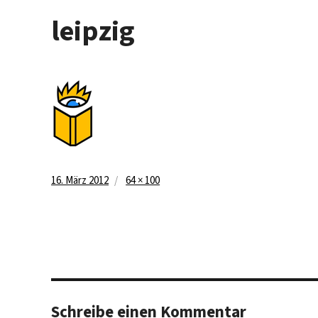
leipzig
Veröffentlicht
Volle
16. März 2012
64 × 100
am
Größe
Schreibe einen Kommentar