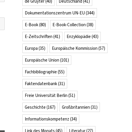
de Gruyter
(40)
Deutschland
(41)
Dokumentationszentrum UN-EU
(344)
E-Book
(80)
E-Book-Collection
(38)
E-Zeitschriften
(41)
Enzyklopädie
(43)
Europa
(35)
Europäische Kommission
(57)
Europäische Union
(101)
Fachbibliographie
(55)
Faktendatenbank
(31)
Freie Universität Berlin
(51)
Geschichte
(167)
Großbritannien
(31)
Informationskompetenz
(34)
Link des Monats
(45)
Literatur
(27)