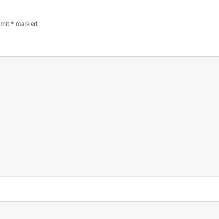
*
d mit
markiert