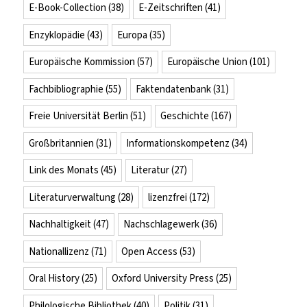
E-Book-Collection
(38)
E-Zeitschriften
(41)
Enzyklopädie
(43)
Europa
(35)
Europäische Kommission
(57)
Europäische Union
(101)
Fachbibliographie
(55)
Faktendatenbank
(31)
Freie Universität Berlin
(51)
Geschichte
(167)
Großbritannien
(31)
Informationskompetenz
(34)
Link des Monats
(45)
Literatur
(27)
Literaturverwaltung
(28)
lizenzfrei
(172)
Nachhaltigkeit
(47)
Nachschlagewerk
(36)
Nationallizenz
(71)
Open Access
(53)
Oral History
(25)
Oxford University Press
(25)
Philologische Bibliothek
(40)
Politik
(31)