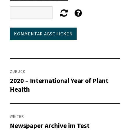
Beitragsnavigation
ZURÜCK
2020 – International Year of Plant
Vorheriger
Beitrag:
Health
WEITER
Newspaper Archive im Test
Nächster