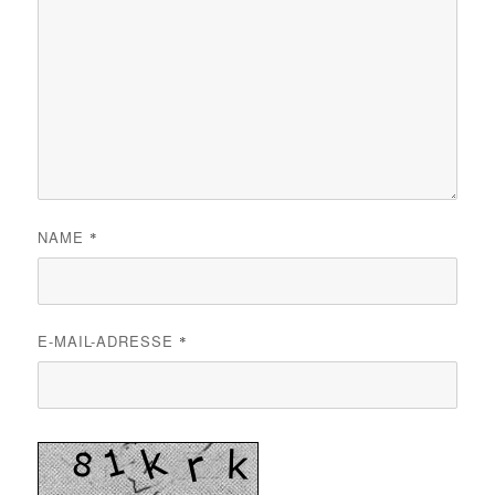
NAME
*
E-MAIL-ADRESSE
*