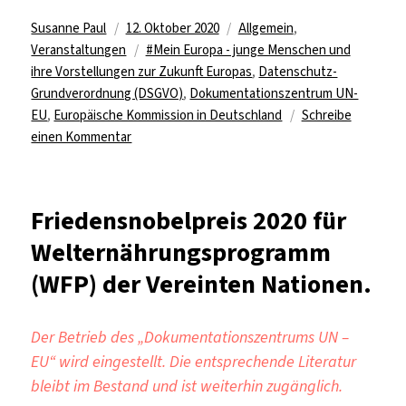
Autor
Veröffentlicht
Kategorien
Susanne Paul
12. Oktober 2020
Allgemein
,
am
Schlagwörter
Veranstaltungen
#Mein Europa - junge Menschen und
ihre Vorstellungen zur Zukunft Europas
,
Datenschutz-
Grundverordnung (DSGVO)
,
Dokumentationszentrum UN-
EU
,
Europäische Kommission in Deutschland
Schreibe
zu
einen Kommentar
Livestream
#Mein
Europa:
Friedensnobelpreis 2020 für
die
Welternährungsprogramm
DSGVO
(WFP) der Vereinten Nationen.
Der Betrieb des „Dokumentationszentrums UN –
EU“ wird eingestellt. Die entsprechende Literatur
bleibt im Bestand und ist weiterhin zugänglich.