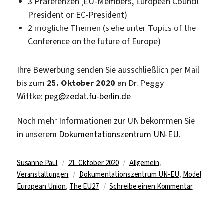
3 Präferenzen (EU-Members, European Council
President or EC-President)
2 mögliche Themen (siehe unter Topics of the
Conference on the future of Europe)
Ihre Bewerbung senden Sie ausschließlich per Mail
bis zum
25. Oktober 2020
an Dr. Peggy
Wittke:
peg@zedat.fu-berlin.de
Noch mehr Informationen zur UN bekommen Sie
in unserem
Dokumentationszentrum UN-EU
.
Autor
Veröffentlicht
Kategorien
Susanne Paul
21. Oktober 2020
Allgemein
,
am
Schlagwörter
Veranstaltungen
Dokumentationszentrum UN-EU
,
Model
zu
European Union
,
The EU27
Schreibe einen Kommentar
Bewerbun
bis