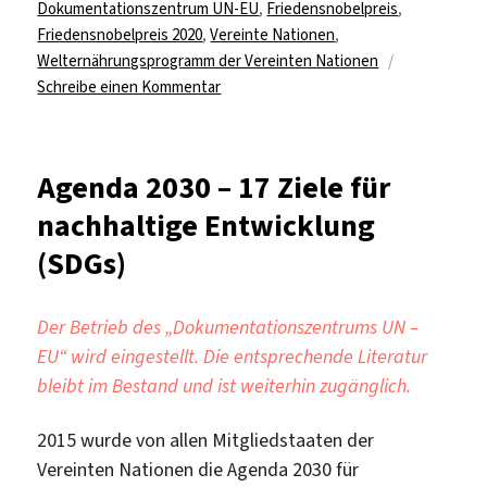
am
Dokumentationszentrum UN-EU
,
Friedensnobelpreis
,
Friedensnobelpreis 2020
,
Vereinte Nationen
,
Welternährungsprogramm der Vereinten Nationen
zu
Schreibe einen Kommentar
Friedensnobelpreis
2020
für
Agenda 2030 – 17 Ziele für
Welternährungsprogramm
nachhaltige Entwicklung
(WFP)
der
(SDGs)
Vereinten
Nationen.
Der Betrieb des „Dokumentationszentrums UN –
EU“ wird eingestellt. Die entsprechende Literatur
bleibt im Bestand und ist weiterhin zugänglich.
2015 wurde von allen Mitgliedstaaten der
Vereinten Nationen die Agenda 2030 für