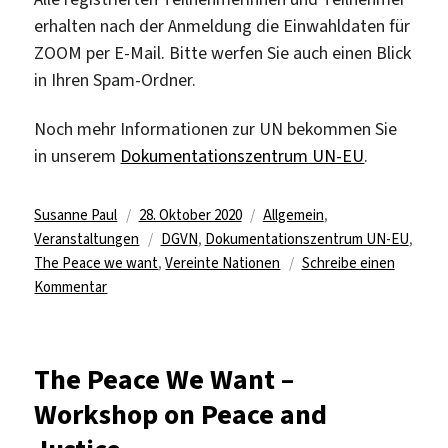
erhalten nach der Anmeldung die Einwahldaten für
ZOOM per E-Mail. Bitte werfen Sie auch einen Blick
in Ihren Spam-Ordner.
Noch mehr Informationen zur UN bekommen Sie
in unserem
Dokumentationszentrum UN-EU
.
Autor
Veröffentlicht
Kategorien
Susanne Paul
28. Oktober 2020
Allgemein
,
am
Schlagwörter
Veranstaltungen
DGVN
,
Dokumentationszentrum UN-EU
,
The Peace we want
,
Vereinte Nationen
Schreibe einen
zu
Kommentar
The
Peace
We
The Peace We Want –
Want
Workshop on Peace and
–
Abschlussveranstaltung