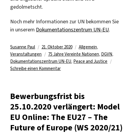
gedolmetscht.
Noch mehr Informationen zur UN bekommen Sie
in unserem
Dokumentationszentrum UN-EU
.
Autor
Veröffentlicht
Kategorien
Susanne Paul
21. Oktober 2020
Allgemein
,
am
Schlagwörter
Veranstaltungen
75 Jahre Vereinte Nationen
,
DGVN
,
Dokumentationszentrum UN-EU
,
Peace and Justice
zu
Schreibe einen Kommentar
The
Peace
We
Bewerbungsfrist bis
Want
25.10.2020 verlängert: Model
–
Workshop
EU Online: The EU27 – The
on
Future of Europe (WS 2020/21)
Peace
and