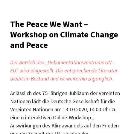
Agenda
2030
–
The Peace We Want –
17
Workshop on Climate Change
Ziele
für
and Peace
nachhaltige
Entwicklung
(SDGs)
Der Betrieb des „Dokumentationszentrums UN –
EU“ wird eingestellt. Die entsprechende Literatur
bleibt im Bestand und ist weiterhin zugänglich.
Anlässlich des 75-jährigen Jubiläum der Vereinten
Nationen lädt die Deutsche Gesellschaft für die
Vereinten Nationen am 13.10.2020, 14:00 Uhr zu
einem interaktiven Online-Workshop „
Auswirkungen des Klimawandels auf den Frieden
und die Zukunft der UN als globaler