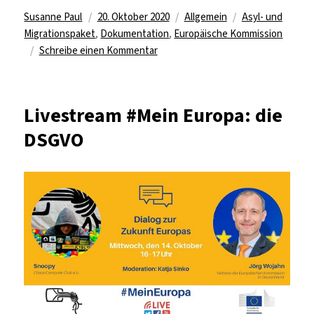
Autor
Veröffentlicht
Kategorien
Schlagwörter
Susanne Paul
20. Oktober 2020
Allgemein
Asyl- und
am
Migrationspaket
,
Dokumentation
,
Europäische Kommission
zu
Schreibe einen Kommentar
Europäische
Kommission
legt
Livestream #Mein Europa: die
neues
DSGVO
Asyl-
und
Migrationspaket
vor