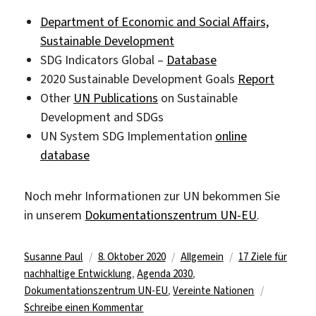
Department of Economic and Social Affairs,
Sustainable Development
SDG Indicators Global –
Database
2020 Sustainable Development Goals
Report
Other
UN Publications
on Sustainable
Development and SDGs
UN System SDG Implementation
online
database
Noch mehr Informationen zur UN bekommen Sie
in unserem
Dokumentationszentrum UN-EU
.
Autor
Veröffentlicht
Kategorien
Schlagwörter
Susanne Paul
8. Oktober 2020
Allgemein
17 Ziele für
am
nachhaltige Entwicklung
,
Agenda 2030
,
Dokumentationszentrum UN-EU
,
Vereinte Nationen
zu
Schreibe einen Kommentar