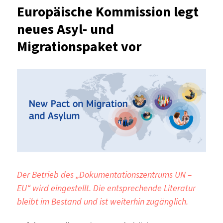
25.10.202
Europäische Kommission legt
verlänger
neues Asyl- und
Model
EU
Migrationspaket vor
Online:
The
EU27
–
The
Future
of
Europe
(WS
2020/21)
Der Betrieb des „Dokumentationszentrums UN –
EU“ wird eingestellt. Die entsprechende Literatur
bleibt im Bestand und ist weiterhin zugänglich.