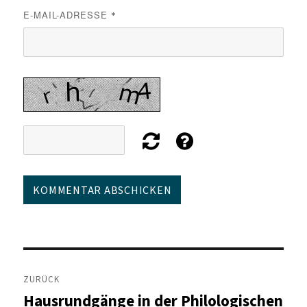
E-MAIL-ADRESSE
*
Beitragsnavigation
ZURÜCK
Hausrundgänge in der Philologischen
Vorheriger