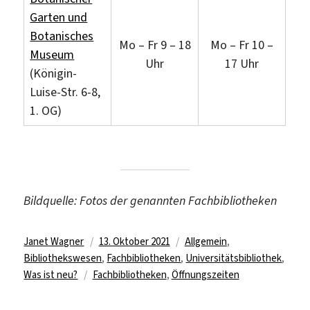
Garten und
Botanisches
Mo – Fr 9 – 18
Mo – Fr 10 –
Museum
Uhr
17 Uhr
(Königin-
Luise-Str. 6-8,
1. OG)
Bildquelle: Fotos der genannten Fachbibliotheken
Autor
Veröffentlicht
Kategorien
Janet Wagner
13. Oktober 2021
Allgemein
,
am
Bibliothekswesen
,
Fachbibliotheken
,
Universitätsbibliothek
,
Schlagwörter
Was ist neu?
Fachbibliotheken
,
Öffnungszeiten