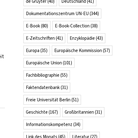
de Gruyter
(40)
Deutschland
(41)
Dokumentationszentrum UN-EU
(344)
E-Book
(80)
E-Book-Collection
(38)
E-Zeitschriften
(41)
Enzyklopädie
(43)
Europa
(35)
Europäische Kommission
(57)
it
Europäische Union
(101)
Fachbibliographie
(55)
Faktendatenbank
(31)
Freie Universität Berlin
(51)
Geschichte
(167)
Großbritannien
(31)
Informationskompetenz
(34)
Link des Monats
(45)
Literatur
(27)