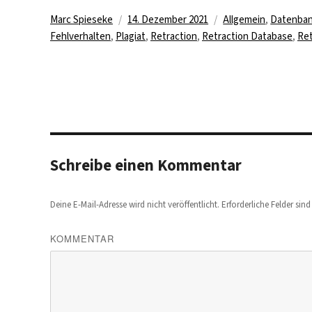
Autor
Veröffentlicht
Kategorien
Marc Spieseke
14. Dezember 2021
Allgemein
,
Datenba
am
Fehlverhalten
,
Plagiat
,
Retraction
,
Retraction Database
,
Ret
Schreibe einen Kommentar
Deine E-Mail-Adresse wird nicht veröffentlicht.
Erforderliche Felder sin
KOMMENTAR