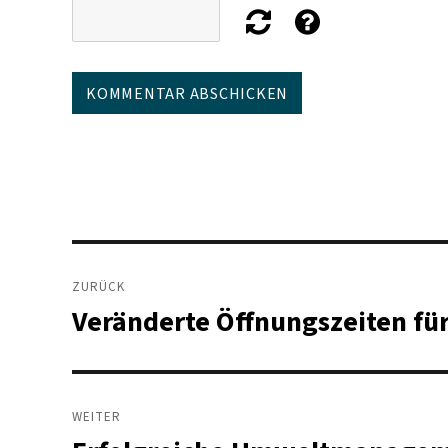
Beitragsnavigation
ZURÜCK
Veränderte Öffnungszeiten für
Vorheriger
Beitrag:
WEITER
Nächster