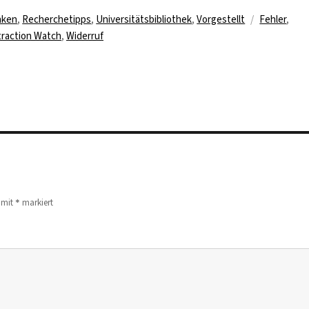
Schlagwört
nken
,
Recherchetipps
,
Universitätsbibliothek
,
Vorgestellt
Fehler
,
raction Watch
,
Widerruf
*
d mit
markiert