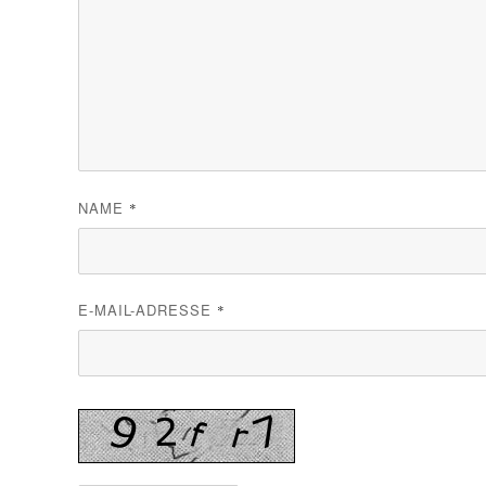
NAME
*
E-MAIL-ADRESSE
*