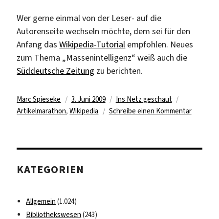
Wer gerne einmal von der Leser- auf die
Autorenseite wechseln möchte, dem sei für den
Anfang das
Wikipedia-Tutorial
empfohlen. Neues
zum Thema „Massenintelligenz“ weiß auch die
Süddeutsche Zeitung
zu berichten.
Autor
Veröffentlicht
Kategorien
Schlagwört
Marc Spieseke
3. Juni 2009
Ins Netz geschaut
am
zu
Artikelmarathon
,
Wikipedia
Schreibe einen Kommentar
Über
tausend
Lexikon-
Artikel
KATEGORIEN
in
drei
Tagen?!
Allgemein
(1.024)
Bibliothekswesen
(243)