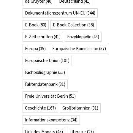
de Gruyter
(40)
Deutschland
(41)
Dokumentationszentrum UN-EU
(344)
E-Book
(80)
E-Book-Collection
(38)
E-Zeitschriften
(41)
Enzyklopädie
(43)
Europa
(35)
Europäische Kommission
(57)
Europäische Union
(101)
Fachbibliographie
(55)
Faktendatenbank
(31)
Freie Universität Berlin
(51)
Geschichte
(167)
Großbritannien
(31)
Informationskompetenz
(34)
Link des Monats
(45)
Literatur
(27)