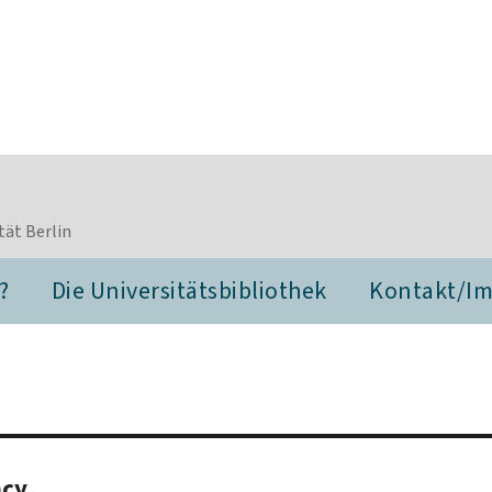
tät Berlin
?
Die Universitätsbibliothek
Kontakt/I
ncy