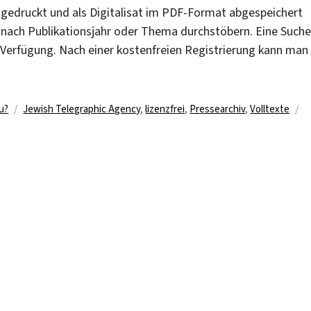
sgedruckt und als Digitalisat im PDF-Format abgespeichert
 nach Publikationsjahr oder Thema durchstöbern. Eine Suche
 Verfügung. Nach einer kostenfreien Registrierung kann man
Schlagwörter
u?
Jewish Telegraphic Agency
,
lizenzfrei
,
Pressearchiv
,
Volltexte