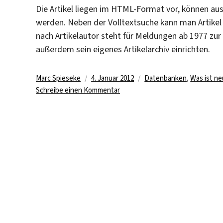
Die Artikel liegen im HTML-Format vor, können au
werden. Neben der Volltextsuche kann man Artikel
nach Artikelautor steht für Meldungen ab 1977 zur
außerdem sein eigenes Artikelarchiv einrichten.
Autor
Veröffentlicht
Kategorien
Marc Spieseke
4. Januar 2012
Datenbanken
,
Was ist ne
am
zu
Schreibe einen Kommentar
Jüdische
Presseagentur
öffnet
ihre
Archive