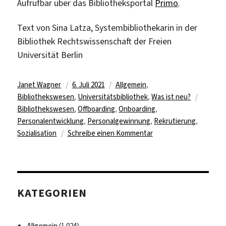
Aufrufbar über das Bibliotheksportal
Primo
.
Text von Sina Latza, Systembibliothekarin in der
Bibliothek Rechtswissenschaft der Freien
Universität Berlin
Autor
Veröffentlicht
Kategorien
Janet Wagner
6. Juli 2021
Allgemein
,
am
Schlagw
Bibliothekswesen
,
Universitätsbibliothek
,
Was ist neu?
Bibliothekswesen
,
Offboarding
,
Onboarding
,
Personalentwicklung
,
Personalgewinnung
,
Rekrutierung
,
zu
Sozialisation
Schreibe einen Kommentar
„Willkommen
an
Bord!“
Neuen
KATEGORIEN
Mitarbeitenden
einen
guten