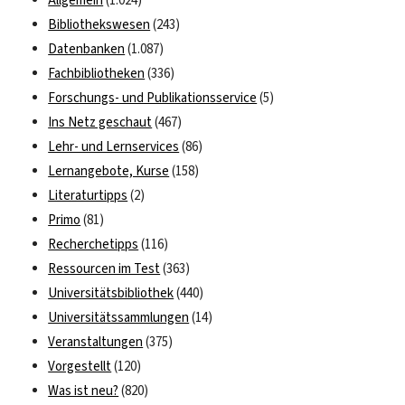
Allgemein
(1.024)
Start
Bibliothekswesen
(243)
ermöglichen
Datenbanken
(1.087)
Fachbibliotheken
(336)
Forschungs- und Publikationsservice
(5)
Ins Netz geschaut
(467)
Lehr- und Lernservices
(86)
Lernangebote, Kurse
(158)
Literaturtipps
(2)
Primo
(81)
Recherchetipps
(116)
Ressourcen im Test
(363)
Universitätsbibliothek
(440)
Universitätssammlungen
(14)
Veranstaltungen
(375)
Vorgestellt
(120)
Was ist neu?
(820)