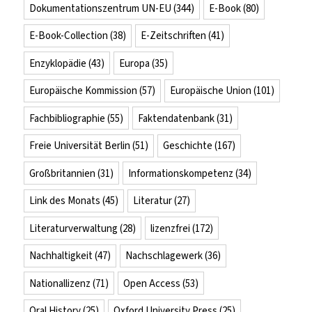
Dokumentationszentrum UN-EU
(344)
E-Book
(80)
E-Book-Collection
(38)
E-Zeitschriften
(41)
Enzyklopädie
(43)
Europa
(35)
Europäische Kommission
(57)
Europäische Union
(101)
Fachbibliographie
(55)
Faktendatenbank
(31)
Freie Universität Berlin
(51)
Geschichte
(167)
Großbritannien
(31)
Informationskompetenz
(34)
Link des Monats
(45)
Literatur
(27)
Literaturverwaltung
(28)
lizenzfrei
(172)
Nachhaltigkeit
(47)
Nachschlagewerk
(36)
Nationallizenz
(71)
Open Access
(53)
Oral History
(25)
Oxford University Press
(25)