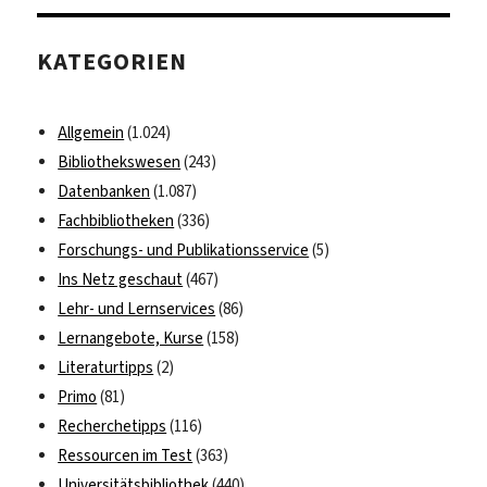
Springer
AG
KATEGORIEN
veröffentlicht
Online-
Archiv
Allgemein
(1.024)
Bibliothekswesen
(243)
Datenbanken
(1.087)
Fachbibliotheken
(336)
Forschungs- und Publikationsservice
(5)
Ins Netz geschaut
(467)
Lehr- und Lernservices
(86)
Lernangebote, Kurse
(158)
Literaturtipps
(2)
Primo
(81)
Recherchetipps
(116)
Ressourcen im Test
(363)
Universitätsbibliothek
(440)