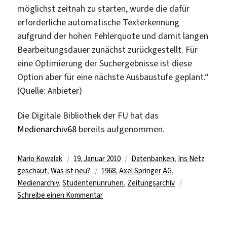
möglichst zeitnah zu starten, wurde die dafür
erforderliche automatische Texterkennung
aufgrund der hohen Fehlerquote und damit langen
Bearbeitungsdauer zunächst zurückgestellt. Für
eine Optimierung der Suchergebnisse ist diese
Option aber für eine nächste Ausbaustufe geplant.“
(Quelle: Anbieter)
Die Digitale Bibliothek der FU hat das
Medienarchiv68
bereits aufgenommen.
Autor
Veröffentlicht
Kategorien
Mario Kowalak
19. Januar 2010
Datenbanken
,
Ins Netz
am
Schlagwörter
geschaut
,
Was ist neu?
1968
,
Axel Springer AG
,
Medienarchiv
,
Studentenunruhen
,
Zeitungsarchiv
zu
Schreibe einen Kommentar
68er-
Nachlese: