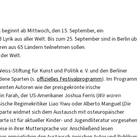
)
beginnt ab Mittwoch, den 15. September, ein
k aus aller Welt. Bis zum 25. September sind in Berlin üb
en aus 65 Ländern teilnehmen sollen.
der Welt.
iss-Stiftung für Kunst und Politik e. V. und den Berliner
edene Sparten (s.
offizielles Festivalprogramm
). Im Program
annten Autoren wie der preisgekrönte irische
in Farah, der US-Amerikaner Joshua Ferris (
Wir waren
esische Regimekritiker Liao Yiwu oder Alberto Manguel (
Die
 Sparte widmet sich dem Austausch mit osteuropäischer
arte ist für aktueller Kinder- und Jugendliteratur vorgesehen
se in ihrer Muttersprache vor. Anschließend lesen
her ermöglichen den Austausch zwischen Autor und Publiku