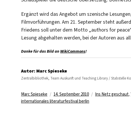
Ergänzt wird das Angebot um szenische Lesungen, 
Filmvorführungen. Am 21. September steht außerd
Friedens soll unter dem Motto „authors for peace“
Lesung abgehalten werden, bei der Autoren aus all
Danke für das Bild an
WikiCommons
!
Autor:
Marc Spieseke
Zentralbibliothek, Team Auskunft und Teaching Library / Stabstelle 
Autor
Veröffentlicht
Kategorien
Marc Spieseke
14. September 2010
Ins Netz geschaut
,
am
internationales literaturfestival berlin