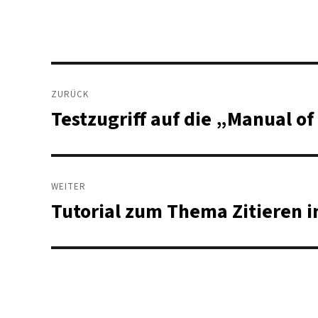
Beitragsnavigation
ZURÜCK
Testzugriff auf die „Manual o
Vorheriger
Beitrag:
WEITER
Tutorial zum Thema Zitieren 
Nächster
Beitrag: