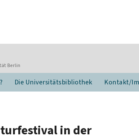
tät Berlin
?
Die Universitätsbibliothek
Kontakt/I
turfestival in der