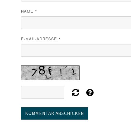
NAME
*
E-MAIL-ADRESSE
*