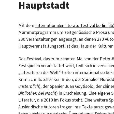
Hauptstadt
Mit dem
internationalen literaturfestival berlin (ilb
Mammutprogramm um zeitgenössische Prosa und Lyri
230 Veranstaltungen angesagt, an denen 270 Autor
Hauptveranstaltungsort ist das Haus der Kulturen 
Das Festival, das zum zehnten Mal von der Peter-We
Festspielen veranstaltet wird, teilt sich in verschi
„Literaturen der Welt“ treten international so bek
Krimischriftsteller Ken Bruen, der Somalier Nurudd
unsterblich
), der Spanier Juan Goytisolo, der chin
Bibliothek bei Nacht
) in Erscheinung. Eine eigene
Literatur, die 2010 im Fokus steht. Eine weitere Sp
Ausländische Autoren tragen ihre Texte auszugswei
Schauspieler die deutsche Übersetzung. Dolmetsc