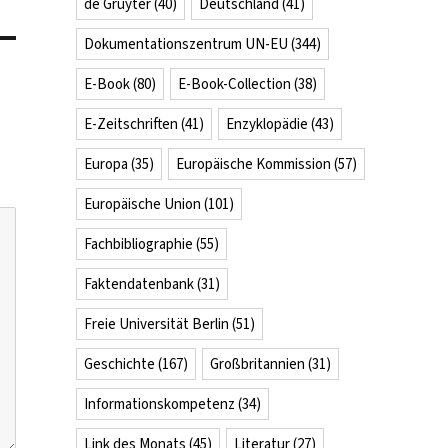
de Gruyter
(40)
Deutschland
(41)
Dokumentationszentrum UN-EU
(344)
E-Book
(80)
E-Book-Collection
(38)
E-Zeitschriften
(41)
Enzyklopädie
(43)
Europa
(35)
Europäische Kommission
(57)
Europäische Union
(101)
Fachbibliographie
(55)
Faktendatenbank
(31)
Freie Universität Berlin
(51)
Geschichte
(167)
Großbritannien
(31)
Informationskompetenz
(34)
Link des Monats
(45)
Literatur
(27)