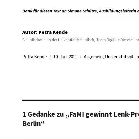
Dank für diesen Text an Simone Schütte, Ausbildungsleiterin a
Autor:
Petra Kende
Bibliothekarin an der Universitätsbibliothek, Team Digitale Dienste
Autor
Veröffentlicht
Kategorien
Petra Kende
10. Juni 2011
Allgemein
,
Universitätsbibli
am
1 Gedanke zu „FaMI gewinnt Lenk-Pre
Berlin“