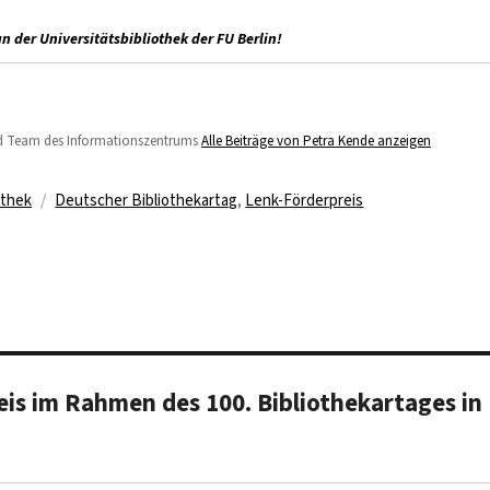
n der Universitätsbibliothek der FU Berlin!
 und Team des Informationszentrums
Alle Beiträge von Petra Kende anzeigen
Schlagwörter
othek
Deutscher Bibliothekartag
,
Lenk-Förderpreis
is im Rahmen des 100. Bibliothekartages in