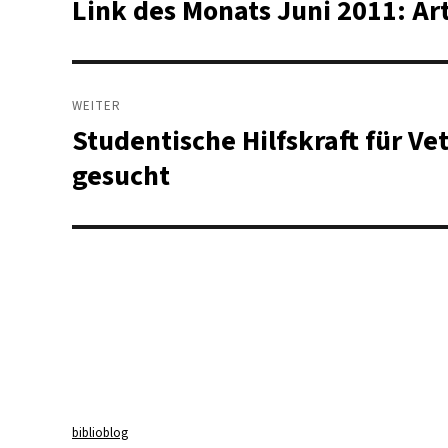
Link des Monats Juni 2011: Art
Vorheriger
Beitrag:
WEITER
Studentische Hilfskraft für Ve
Nächster
Beitrag:
gesucht
biblioblog