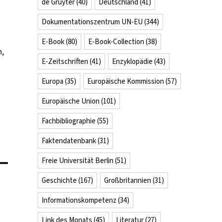
de Gruyter
(40)
Deutschland
(41)
Dokumentationszentrum UN-EU
(344)
E-Book
(80)
E-Book-Collection
(38)
h,
E-Zeitschriften
(41)
Enzyklopädie
(43)
Europa
(35)
Europäische Kommission
(57)
Europäische Union
(101)
Fachbibliographie
(55)
Faktendatenbank
(31)
Freie Universität Berlin
(51)
Geschichte
(167)
Großbritannien
(31)
Informationskompetenz
(34)
Link des Monats
(45)
Literatur
(27)