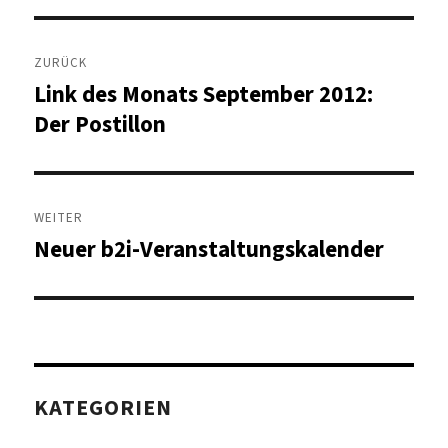
Beitragsnavigation
ZURÜCK
Link des Monats September 2012:
Vorheriger
Beitrag:
Der Postillon
WEITER
Neuer b2i-Veranstaltungskalender
Nächster
Beitrag:
KATEGORIEN