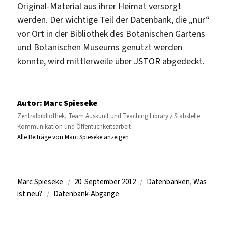
Original-Material aus ihrer Heimat versorgt
werden. Der wichtige Teil der Datenbank, die „nur“
vor Ort in der Bibliothek des Botanischen Gartens
und Botanischen Museums genutzt werden
konnte, wird mittlerweile über
JSTOR
abgedeckt.
Autor:
Marc Spieseke
Zentralbibliothek, Team Auskunft und Teaching Library / Stabstelle
Kommunikation und Öffentlichkeitsarbeit
Alle Beiträge von Marc Spieseke anzeigen
Autor
Veröffentlicht
Kategorien
Marc Spieseke
20. September 2012
Datenbanken
,
Was
Schlagwörter
am
ist neu?
Datenbank-Abgänge