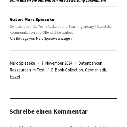
Dann lassen Sie uns einfach Ihre Bewertung
zukommen
!
Autor:
Marc Spieseke
Zentralbibliothek, Team Auskunft und Teaching Library / Stabstelle
Kommunikation und Öffentlichkeitsarbeit
Alle Beiträge von Marc Spieseke anzeigen
Autor
Veröffentlicht
Kategorien
Marc Spieseke
7. November 2014
Datenbanken
,
am
Schlagwörter
Ressourcen im Test
E-Book-Collection
,
Germanistik
,
Hirzel
Schreibe einen Kommentar