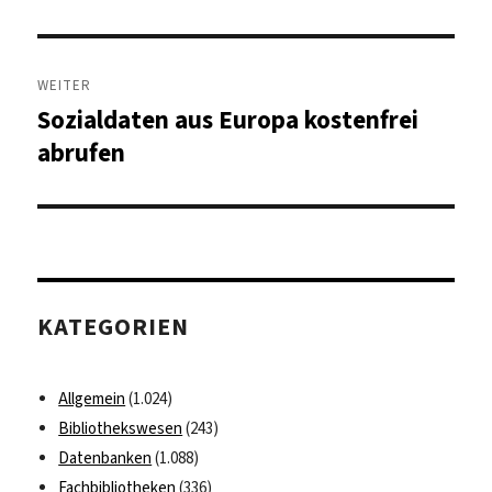
Beitrag:
WEITER
Sozialdaten aus Europa kostenfrei
Nächster
Beitrag:
abrufen
KATEGORIEN
Allgemein
(1.024)
Bibliothekswesen
(243)
Datenbanken
(1.088)
Fachbibliotheken
(336)