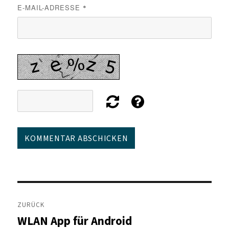
E-MAIL-ADRESSE
*
Beitragsnavigation
ZURÜCK
WLAN App für Android
Vorheriger