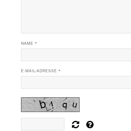
NAME
*
E-MAIL-ADRESSE
*