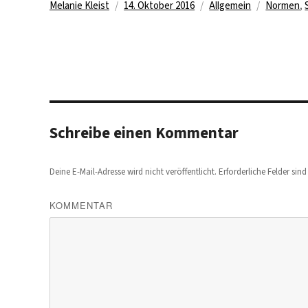
Autor
Veröffentlicht
Kategorien
Schlagwö
Melanie Kleist
14. Oktober 2016
Allgemein
Normen
,
am
Schreibe einen Kommentar
Deine E-Mail-Adresse wird nicht veröffentlicht.
Erforderliche Felder sin
KOMMENTAR