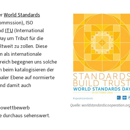
er
World Standards
 Commssion), ISO
und
ITU
(International
y um Tribut für die
tweit zu zollen. Diese
n als internationale
ereich begegnen uns solche
h beim katalogisieren der
naler Ebene auf normierte
 und damit auch
Quelle: worldstandardscooperation.or
deowettbewerb
le durchaus sehenswert.