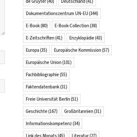
de Gruyter
(40)
Deutschland
(41)
Dokumentationszentrum UN-EU
(344)
E-Book
(80)
E-Book-Collection
(38)
E-Zeitschriften
(41)
Enzyklopädie
(43)
Europa
(35)
Europäische Kommission
(57)
Europäische Union
(101)
Fachbibliographie
(55)
Faktendatenbank
(31)
Freie Universität Berlin
(51)
Geschichte
(167)
Großbritannien
(31)
Informationskompetenz
(34)
Link des Monats
(45)
Literatur
(27)