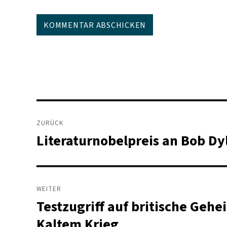
Beitragsnavigation
ZURÜCK
Literaturnobelpreis an Bob Dy
Vorheriger
Beitrag:
WEITER
Testzugriff auf britische Ge
Nächster
Beitrag:
Kaltem Krieg