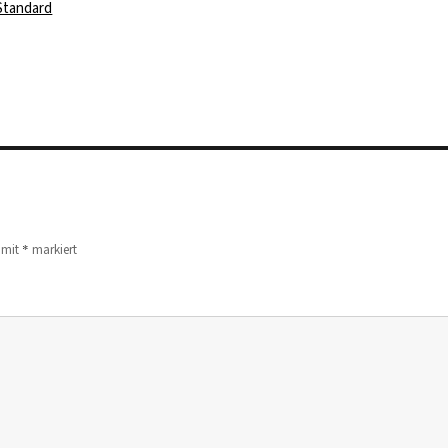
rter
Standard
*
d mit
markiert