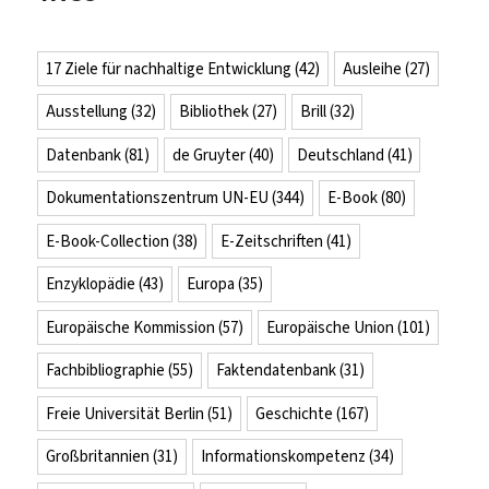
17 Ziele für nachhaltige Entwicklung
(42)
Ausleihe
(27)
Ausstellung
(32)
Bibliothek
(27)
Brill
(32)
Datenbank
(81)
de Gruyter
(40)
Deutschland
(41)
Dokumentationszentrum UN-EU
(344)
E-Book
(80)
E-Book-Collection
(38)
E-Zeitschriften
(41)
Enzyklopädie
(43)
Europa
(35)
Europäische Kommission
(57)
Europäische Union
(101)
Fachbibliographie
(55)
Faktendatenbank
(31)
Freie Universität Berlin
(51)
Geschichte
(167)
Großbritannien
(31)
Informationskompetenz
(34)