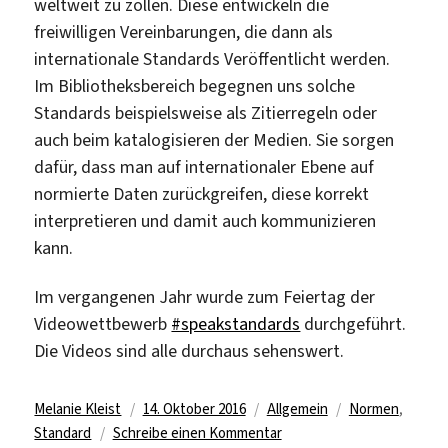
weltweit zu zollen. Diese entwickeln die
freiwilligen Vereinbarungen, die dann als
internationale Standards Veröffentlicht werden.
Im Bibliotheksbereich begegnen uns solche
Standards beispielsweise als Zitierregeln oder
auch beim katalogisieren der Medien. Sie sorgen
dafür, dass man auf internationaler Ebene auf
normierte Daten zurückgreifen, diese korrekt
interpretieren und damit auch kommunizieren
kann.
Im vergangenen Jahr wurde zum Feiertag der
Videowettbewerb
#speakstandards
durchgeführt.
Die Videos sind alle durchaus sehenswert.
Autor
Veröffentlicht
Kategorien
Schlagwörter
Melanie Kleist
14. Oktober 2016
Allgemein
Normen
,
am
zu
Standard
Schreibe einen Kommentar