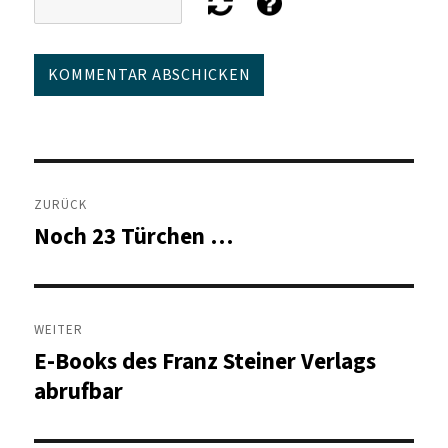
Beitragsnavigation
ZURÜCK
Noch 23 Türchen …
Vorheriger
Beitrag:
WEITER
E-Books des Franz Steiner Verlags
Nächster
Beitrag:
abrufbar