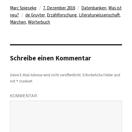
Autor
Veröffentlicht
Kategorien
Marc Spieseke
7. Dezember 2016
Datenbanken
,
Was ist
Schlagwörter
am
neu?
de Gruyter
,
Erzählforschung
,
Literaturwissenschaft
,
Märchen
,
Wörterbuch
Schreibe einen Kommentar
Deine E-Mail-Adresse wird nicht veröffentlicht.
Erforderliche Felder sind
*
mit
markiert
KOMMENTAR