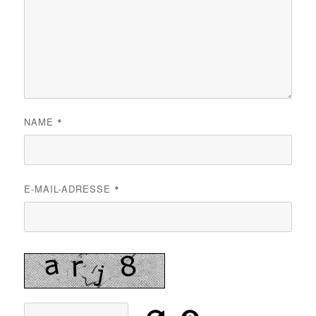
NAME
*
E-MAIL-ADRESSE
*