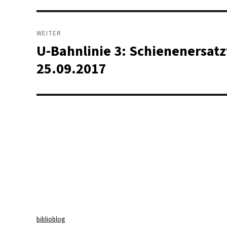
WEITER
U-Bahnlinie 3: Schienenersat
Nächster
Beitrag:
25.09.2017
biblioblog