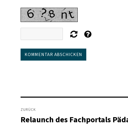
Beitragsnavigation
ZURÜCK
Relaunch des Fachportals Päd
Vorheriger
Beitrag: