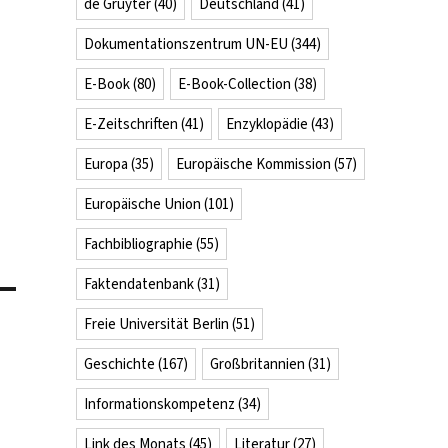
de Gruyter
(40)
Deutschland
(41)
Dokumentationszentrum UN-EU
(344)
E-Book
(80)
E-Book-Collection
(38)
E-Zeitschriften
(41)
Enzyklopädie
(43)
Europa
(35)
Europäische Kommission
(57)
Europäische Union
(101)
Fachbibliographie
(55)
Faktendatenbank
(31)
Freie Universität Berlin
(51)
Geschichte
(167)
Großbritannien
(31)
Informationskompetenz
(34)
Link des Monats
(45)
Literatur
(27)