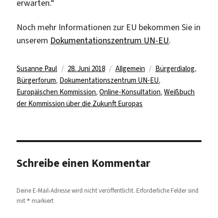
erwarten.“
Noch mehr Informationen zur EU bekommen Sie in
unserem
Dokumentationszentrum UN-EU
.
Autor
Veröffentlicht
Kategorien
Schlagwörter
Susanne Paul
28. Juni 2018
Allgemein
Bürgerdialog
,
am
Bürgerforum
,
Dokumentationszentrum UN-EU
,
Europäischen Kommission
,
Online-Konsultation
,
Weißbuch
der Kommission über die Zukunft Europas
Schreibe einen Kommentar
Deine E-Mail-Adresse wird nicht veröffentlicht.
Erforderliche Felder sind
*
mit
markiert