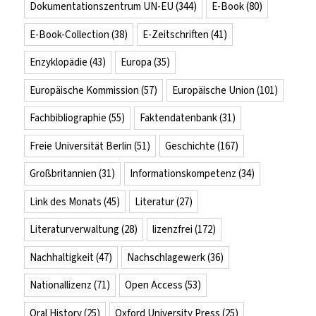
Dokumentationszentrum UN-EU
(344)
E-Book
(80)
E-Book-Collection
(38)
E-Zeitschriften
(41)
Enzyklopädie
(43)
Europa
(35)
Europäische Kommission
(57)
Europäische Union
(101)
Fachbibliographie
(55)
Faktendatenbank
(31)
Freie Universität Berlin
(51)
Geschichte
(167)
Großbritannien
(31)
Informationskompetenz
(34)
Link des Monats
(45)
Literatur
(27)
Literaturverwaltung
(28)
lizenzfrei
(172)
Nachhaltigkeit
(47)
Nachschlagewerk
(36)
Nationallizenz
(71)
Open Access
(53)
Oral History
(25)
Oxford University Press
(25)