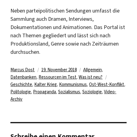
Neben parteipolitischen Sendungen umfasst die
Sammlung auch Dramen, Interviews,
Dokumentationen und Animationen. Das Portal ist
nach Themen gegliedert und lässt sich nach
Produktionsland, Genre sowie nach Zeiträumen
durchsuchen.
Autor
Veröffentlicht
Kategorien
Marcus Dost
19. November 2018
Allgemein
,
am
Schlagwörter
Datenbanken
,
Ressourcen im Test
,
Was ist neu?
Geschichte
,
Kalter Krieg
,
Kommunismus
,
Ost-West-Konflikt
,
Politologie
,
Propaganda
,
Sozialismus
,
Soziologie
,
Video-
Archiv
Schreibe einen Kommentar