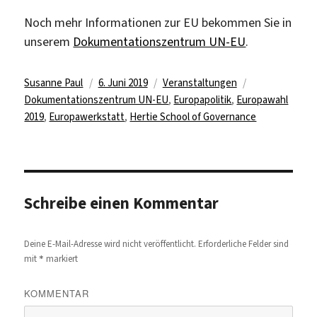
Noch mehr Informationen zur EU bekommen Sie in
unserem
Dokumentationszentrum UN-EU
.
Autor
Veröffentlicht
Kategorien
Schlagwörter
Susanne Paul
6. Juni 2019
Veranstaltungen
am
Dokumentationszentrum UN-EU
,
Europapolitik
,
Europawahl
2019
,
Europawerkstatt
,
Hertie School of Governance
Schreibe einen Kommentar
Deine E-Mail-Adresse wird nicht veröffentlicht.
Erforderliche Felder sind
*
mit
markiert
KOMMENTAR