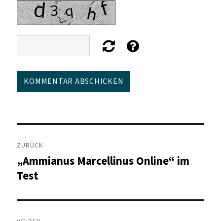
Beitragsnavigation
ZURÜCK
„Ammianus Marcellinus Online“ im
Vorheriger
Beitrag:
Test