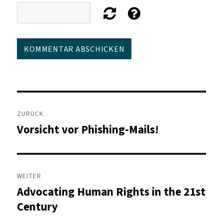
Beitragsnavigation
ZURÜCK
Vorsicht vor Phishing-Mails!
Vorheriger
Beitrag:
WEITER
Advocating Human Rights in the 21st
Nächster
Beitrag:
Century