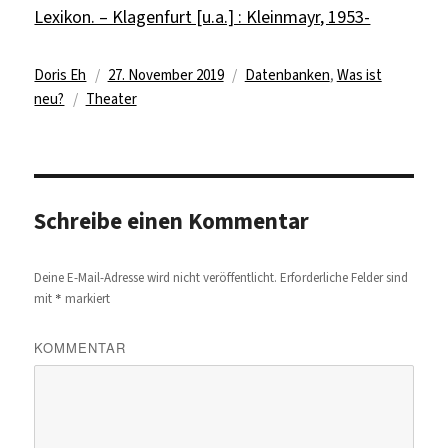
Lexikon. – Klagenfurt [u.a.] : Kleinmayr, 1953-
Autor
Veröffentlicht
Kategorien
Doris Eh
27. November 2019
Datenbanken
,
Was ist
Schlagwörter
am
neu?
Theater
Schreibe einen Kommentar
Deine E-Mail-Adresse wird nicht veröffentlicht.
Erforderliche Felder sind
*
mit
markiert
KOMMENTAR