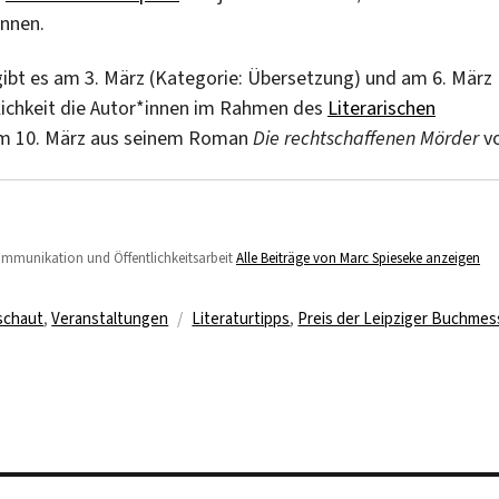
innen.
gibt es am 3. März (Kategorie: Übersetzung) und am 6. März
glichkeit die Autor*innen im Rahmen des
Literarischen
 am 10. März aus seinem Roman
Die rechtschaffenen Mörder
vo
Kommunikation und Öffentlichkeitsarbeit
Alle Beiträge von Marc Spieseke anzeigen
Schlagwörter
schaut
,
Veranstaltungen
Literaturtipps
,
Preis der Leipziger Buchmes