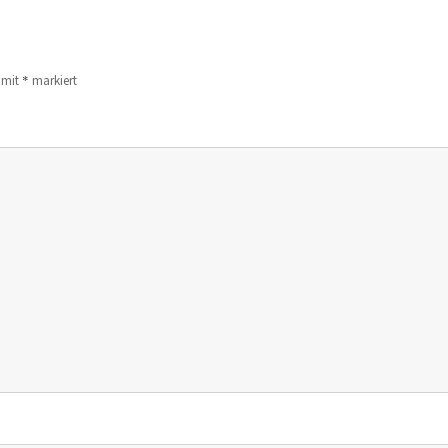
*
d mit
markiert