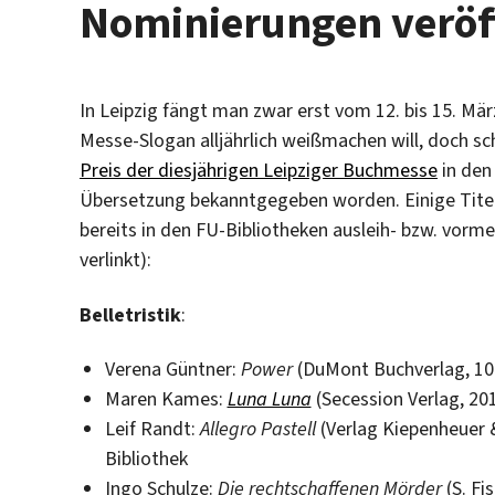
Nominierungen veröff
In Leipzig fängt man zwar erst vom 12. bis 15. Mär
Messe-Slogan alljährlich weißmachen will, doch sc
Preis der diesjährigen Leipziger Buchmesse
in den 
Übersetzung bekanntgegeben worden. Einige Titel 
bereits in den FU-Bibliotheken ausleih- bzw. vorme
verlinkt):
Belletristik
:
Verena Güntner:
Power
(DuMont Buchverlag, 10
Maren Kames:
Luna Luna
(Secession Verlag, 201
Leif Randt:
Allegro Pastell
(Verlag Kiepenheuer &
Bibliothek
Ingo Schulze:
Die rechtschaffenen Mörder
(S. Fi