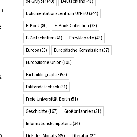
de Gruyter
(40)
Deutschland
(41)
en
Dokumentationszentrum UN-EU
(344)
E-Book
(80)
E-Book-Collection
(38)
e
E-Zeitschriften
(41)
Enzyklopädie
(43)
Europa
(35)
Europäische Kommission
(57)
Europäische Union
(101)
Fachbibliographie
(55)
,
Faktendatenbank
(31)
Freie Universität Berlin
(51)
Geschichte
(167)
Großbritannien
(31)
Informationskompetenz
(34)
m
n
Link des Monats
(45)
Literatur
(27)