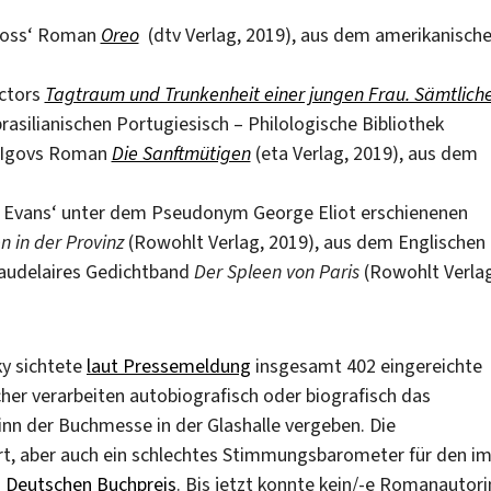
 Ross‘ Roman
Oreo
(dtv Verlag, 2019), aus dem amerikanisch
ectors
Tagtraum und Trunkenheit einer jungen Frau. Sämtlich
rasilianischen Portugiesisch – Philologische Bibliothek
l Igovs Roman
Die Sanftmütigen
(eta Verlag, 2019), aus dem
n Evans‘ unter dem Pseudonym George Eliot erschienenen
 in der Provinz
(Rowohlt Verlag, 2019), aus dem Englischen
Baudelaires Gedichtband
Der Spleen von Paris
(Rowohlt Verlag
ky sichtete
laut Pressemeldung
insgesamt 402 eingereichte
her verarbeiten autobiografisch oder biografisch das
ginn der Buchmesse in der Glashalle vergeben. Die
rt, aber auch ein schlechtes Stimmungsbarometer für den i
n
Deutschen Buchpreis
. Bis jetzt konnte kein/-e Romanautori