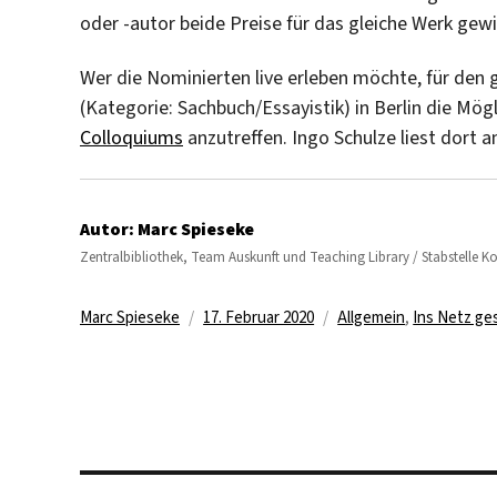
oder -autor beide Preise für das gleiche Werk gew
Wer die Nominierten live erleben möchte, für den 
(Kategorie: Sachbuch/Essayistik) in Berlin die Mö
Colloquiums
anzutreffen. Ingo Schulze liest dort
Autor:
Marc Spieseke
Zentralbibliothek, Team Auskunft und Teaching Library / Stabstelle 
Autor
Veröffentlicht
Kategorien
Marc Spieseke
17. Februar 2020
Allgemein
,
Ins Netz ge
am