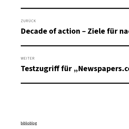
Beitragsnavigation
ZURÜCK
Decade of action – Ziele für 
Vorheriger
Beitrag:
WEITER
Testzugriff für „Newspapers.
Nächster
Beitrag:
biblioblog