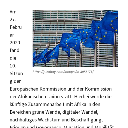
Am
27.
Febru
ar
2020
fand
die
10.
https://pixabay.com/images/id-4056171/
Sitzun
g der
Europäischen Kommission und der Kommission
der Afrikanischen Union statt. Hierbei wurde die
künftige Zusammenarbeit mit Afrika in den
Bereichen grüne Wende, digitaler Wandel,
nachhaltiges Wachstum und Beschäftigung,
Frieden und Governance, Migration und Mobilität