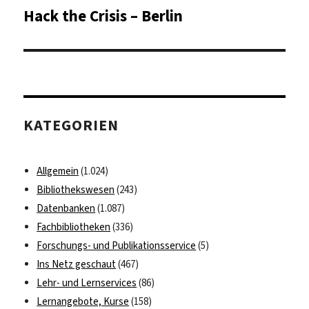
Hack the Crisis – Berlin
Nächster
Beitrag:
KATEGORIEN
Allgemein
(1.024)
Bibliothekswesen
(243)
Datenbanken
(1.087)
Fachbibliotheken
(336)
Forschungs- und Publikationsservice
(5)
Ins Netz geschaut
(467)
Lehr- und Lernservices
(86)
Lernangebote, Kurse
(158)