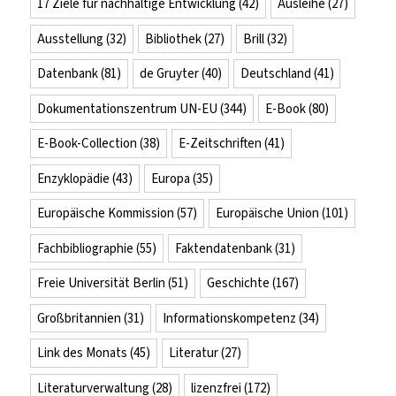
17 Ziele für nachhaltige Entwicklung
(42)
Ausleihe
(27)
Ausstellung
(32)
Bibliothek
(27)
Brill
(32)
Datenbank
(81)
de Gruyter
(40)
Deutschland
(41)
Dokumentationszentrum UN-EU
(344)
E-Book
(80)
E-Book-Collection
(38)
E-Zeitschriften
(41)
Enzyklopädie
(43)
Europa
(35)
Europäische Kommission
(57)
Europäische Union
(101)
Fachbibliographie
(55)
Faktendatenbank
(31)
Freie Universität Berlin
(51)
Geschichte
(167)
Großbritannien
(31)
Informationskompetenz
(34)
Link des Monats
(45)
Literatur
(27)
Literaturverwaltung
(28)
lizenzfrei
(172)