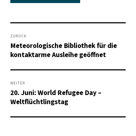
Beitragsnavigation
ZURÜCK
Meteorologische Bibliothek für die
Vorheriger
Beitrag:
kontaktarme Ausleihe geöffnet
WEITER
20. Juni: World Refugee Day –
Nächster
Beitrag:
Weltflüchtlingstag