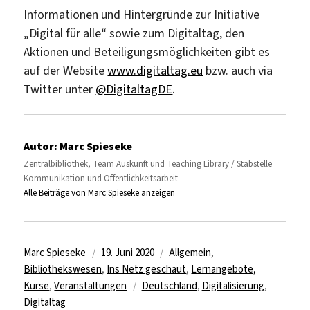
Informationen und Hintergründe zur Initiative
„Digital für alle“ sowie zum Digitaltag, den
Aktionen und Beteiligungsmöglichkeiten gibt es
auf der Website
www.digitaltag.eu
bzw. auch via
Twitter unter
@DigitaltagDE
.
Autor:
Marc Spieseke
Zentralbibliothek, Team Auskunft und Teaching Library / Stabstelle
Kommunikation und Öffentlichkeitsarbeit
Alle Beiträge von Marc Spieseke anzeigen
Autor
Veröffentlicht
Kategorien
Marc Spieseke
19. Juni 2020
Allgemein
,
am
Bibliothekswesen
,
Ins Netz geschaut
,
Lernangebote,
Schlagwörter
Kurse
,
Veranstaltungen
Deutschland
,
Digitalisierung
,
Digitaltag