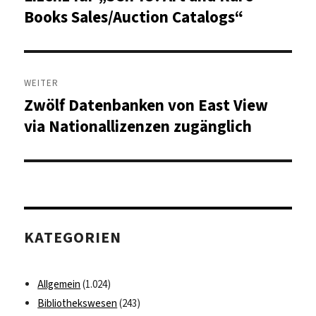
Beitrag:
Books Sales/Auction Catalogs“
WEITER
Zwölf Datenbanken von East View
Nächster
Beitrag:
via Nationallizenzen zugänglich
KATEGORIEN
Allgemein
(1.024)
Bibliothekswesen
(243)