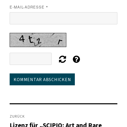
E-MAIL-ADRESSE
*
Beitragsnavigation
ZURÜCK
Lizenz für „SCIPIO: Art and Rare
Vorheriger