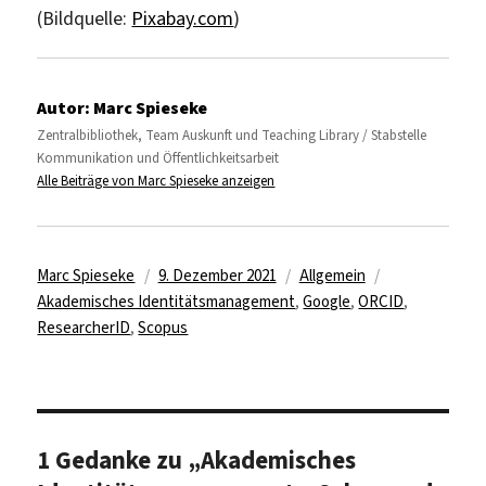
(Bildquelle:
Pixabay.com
)
Autor:
Marc Spieseke
Zentralbibliothek, Team Auskunft und Teaching Library / Stabstelle
Kommunikation und Öffentlichkeitsarbeit
Alle Beiträge von Marc Spieseke anzeigen
Autor
Veröffentlicht
Kategorien
Schlagwörter
Marc Spieseke
9. Dezember 2021
Allgemein
am
Akademisches Identitätsmanagement
,
Google
,
ORCID
,
ResearcherID
,
Scopus
1 Gedanke zu „Akademisches