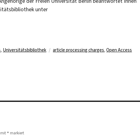
Angehörige der Freien Universität Berlin beantwortet Ihnen
tätsbibliothek unter
Schlagwörter
s
,
Universitätsbibliothek
article processing charges
,
Open Access
*
d mit
markiert