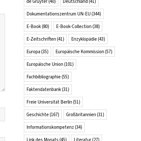
de Gruyter
(40)
Deutschland
(41)
Dokumentationszentrum UN-EU
(344)
E-Book
(80)
E-Book-Collection
(38)
E-Zeitschriften
(41)
Enzyklopädie
(43)
Europa
(35)
Europäische Kommission
(57)
Europäische Union
(101)
Fachbibliographie
(55)
Faktendatenbank
(31)
Freie Universität Berlin
(51)
Geschichte
(167)
Großbritannien
(31)
Informationskompetenz
(34)
Link des Monats
(45)
Literatur
(27)