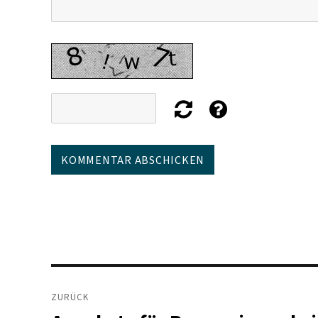
Beitragsnavigation
ZURÜCK
Vorheriger