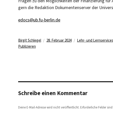
Fragen zu den Möglichkeiten der Finanzierung für 
gern die Redaktion Dokumentenserver der Universi
edocs@ub.fu-berlin.de
Autor
Veröffentlicht
Kategorien
Birgit Schlegel
28. Februar 2024
Lehr- und Lernservice
am
Publizieren
Schreibe einen Kommentar
Deine E-Mail-Adresse wird nicht veröffentlicht.
Erforderliche Felder sin