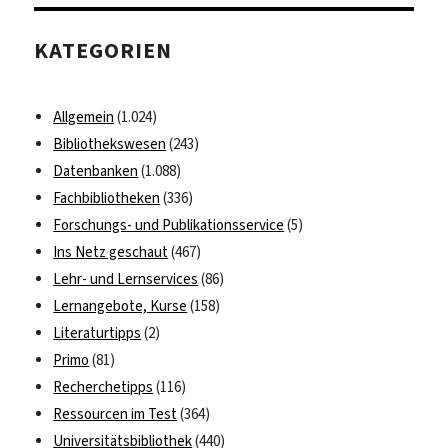
Buchregal:
„Bestseller
KATEGORIEN
und
Bestsellerforschung“
Allgemein
(1.024)
Bibliothekswesen
(243)
Datenbanken
(1.088)
Fachbibliotheken
(336)
Forschungs- und Publikationsservice
(5)
Ins Netz geschaut
(467)
Lehr- und Lernservices
(86)
Lernangebote, Kurse
(158)
Literaturtipps
(2)
Primo
(81)
Recherchetipps
(116)
Ressourcen im Test
(364)
Universitätsbibliothek
(440)