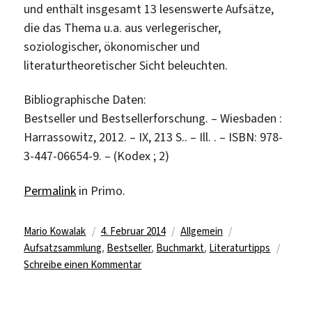
und enthält insgesamt 13 lesenswerte Aufsätze,
die das Thema u.a. aus verlegerischer,
soziologischer, ökonomischer und
literaturtheoretischer Sicht beleuchten.
Bibliographische Daten:
Bestseller und Bestsellerforschung. – Wiesbaden :
Harrassowitz, 2012. – IX, 213 S.. – Ill. . – ISBN: 978-
3-447-06654-9. – (Kodex ; 2)
Permalink
in Primo.
Autor
Veröffentlicht
Kategorien
Schlagwörter
Mario Kowalak
4. Februar 2014
Allgemein
am
Aufsatzsammlung
,
Bestseller
,
Buchmarkt
,
Literaturtipps
zu
Schreibe einen Kommentar
Neu
im