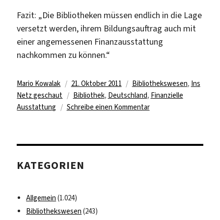
Fazit: „Die Bibliotheken müssen endlich in die Lage
versetzt werden, ihrem Bildungsauftrag auch mit
einer angemessenen Finanzausstattung
nachkommen zu können.“
Autor
Veröffentlicht
Kategorien
Mario Kowalak
21. Oktober 2011
Bibliothekswesen
,
Ins
am
Schlagwörter
Netz geschaut
Bibliothek
,
Deutschland
,
Finanzielle
zu
Ausstattung
Schreibe einen Kommentar
Bericht
zur
Lage
der
KATEGORIEN
Bibliotheken
2011
Allgemein
(1.024)
Bibliothekswesen
(243)