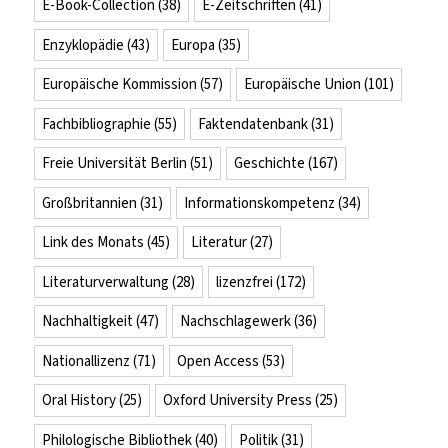
E-Book-Collection
(38)
E-Zeitschriften
(41)
Enzyklopädie
(43)
Europa
(35)
Europäische Kommission
(57)
Europäische Union
(101)
Fachbibliographie
(55)
Faktendatenbank
(31)
Freie Universität Berlin
(51)
Geschichte
(167)
Großbritannien
(31)
Informationskompetenz
(34)
Link des Monats
(45)
Literatur
(27)
Literaturverwaltung
(28)
lizenzfrei
(172)
Nachhaltigkeit
(47)
Nachschlagewerk
(36)
Nationallizenz
(71)
Open Access
(53)
Oral History
(25)
Oxford University Press
(25)
Philologische Bibliothek
(40)
Politik
(31)