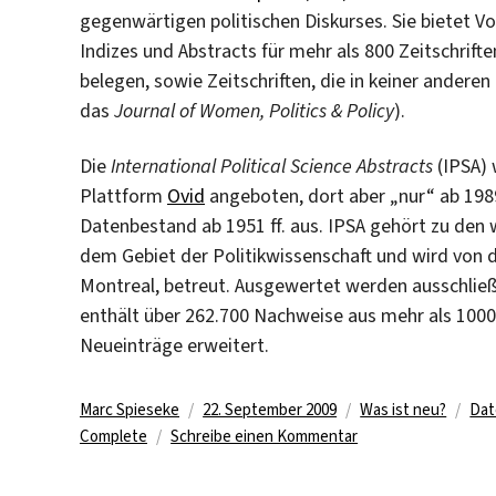
gegenwärtigen politischen Diskurses. Sie bietet Vo
Indizes und Abstracts für mehr als 800 Zeitschrifte
belegen, sowie Zeitschriften, die in keiner anderen 
das
Journal of Women, Politics & Policy
).
Die
International Political Science Abstracts
(IPSA) 
Plattform
Ovid
angeboten, dort aber „nur“ ab 1989
Datenbestand ab 1951 ff. aus. IPSA gehört zu den
dem Gebiet der Politikwissenschaft und wird von der
Montreal, betreut. Ausgewertet werden ausschließ
enthält über 262.700 Nachweise aus mehr als 1000
Neueinträge erweitert.
Autor
Veröffentlicht
Kategorien
Sch
Marc Spieseke
22. September 2009
Was ist neu?
Dat
am
zu
Complete
Schreibe einen Kommentar
Zugriff
auf