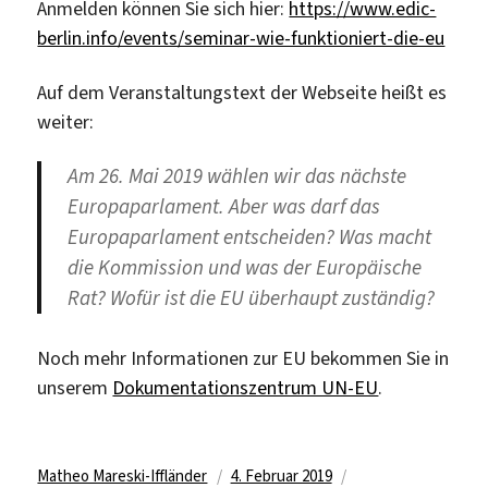
Anmelden können Sie sich hier:
https://www.edic-
berlin.info/events/seminar-wie-funktioniert-die-eu
Auf dem Veranstaltungstext der Webseite heißt es
weiter:
Am 26. Mai 2019 wählen wir das nächste
Europaparlament. Aber was darf das
Europaparlament entscheiden? Was macht
die Kommission und was der Europäische
Rat? Wofür ist die EU überhaupt zuständig?
Noch mehr Informationen zur EU bekommen Sie in
unserem
Dokumentationszentrum UN-EU
.
Autor
Veröffentlicht
Kategorien
Matheo Mareski-Iffländer
4. Februar 2019