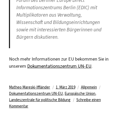
Forum des Berliner Europe Direct
Informationszentrums Berlin (EDIC) mit
Multiplikatoren aus Verwaltung,
Wissenschaft und Bildungseinrichtungen
sowie mit interessierten Bürgerinnen und
Bürgern diskutieren.
Noch mehr Informationen zur EU bekommen Sie in
unserem
Dokumentationszentrum UN-EU
.
Autor
Veröffentlicht
Kategorien
Schlagwö
Matheo Mareski-Iffländer
1. März 2019
Allgemein
am
Dokumentationszentrum UN-EU
,
Europäische Union
,
Landeszentrale für politische Bildung
Schreibe einen
zu
Kommentar
Veranstaltungshinweis: