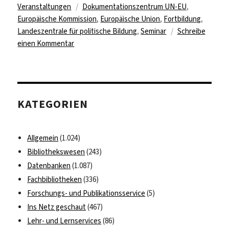
Schlagwörter
am
Veranstaltungen
Dokumentationszentrum UN-EU
,
Europäische Kommission
,
Europäische Union
,
Fortbildung
,
Landeszentrale für politische Bildung
,
Seminar
Schreibe
zu
einen Kommentar
Seminar:
Wie
funktioniert
die
KATEGORIEN
EU?
Allgemein
(1.024)
Bibliothekswesen
(243)
Datenbanken
(1.087)
Fachbibliotheken
(336)
Forschungs- und Publikationsservice
(5)
Ins Netz geschaut
(467)
Lehr- und Lernservices
(86)