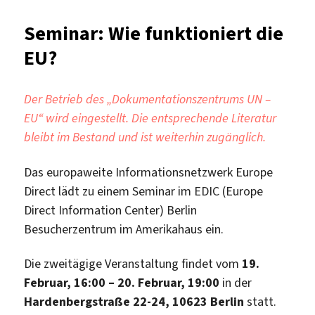
Die
EU
Seminar: Wie funktioniert die
und
EU?
China
–
Partnerschaft
Der Betrieb des „Dokumentationszentrums UN –
und
EU“ wird eingestellt. Die entsprechende Literatur
Konkurrenz
bleibt im Bestand und ist weiterhin zugänglich.
Das europaweite Informationsnetzwerk Europe
Direct lädt zu einem Seminar im EDIC (Europe
Direct Information Center) Berlin
Besucherzentrum im Amerikahaus ein.
Die zweitägige Veranstaltung findet vom
19.
Februar, 16:00 – 20. Februar, 19:00
in der
Hardenbergstraße 22-24, 10623 Berlin
statt.