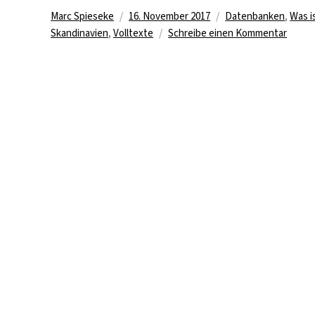
Autor
Veröffentlicht
Kategorien
Marc Spieseke
16. November 2017
Datenbanken
,
Was i
am
zu
Skandinavien
,
Volltexte
Schreibe einen Kommentar
Koste
wissen
Litera
aus
Commo
und
nordi
Lände