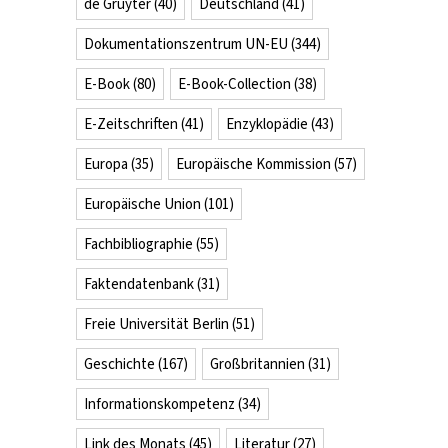
de Gruyter
(40)
Deutschland
(41)
Dokumentationszentrum UN-EU
(344)
E-Book
(80)
E-Book-Collection
(38)
E-Zeitschriften
(41)
Enzyklopädie
(43)
Europa
(35)
Europäische Kommission
(57)
Europäische Union
(101)
Fachbibliographie
(55)
Faktendatenbank
(31)
Freie Universität Berlin
(51)
Geschichte
(167)
Großbritannien
(31)
Informationskompetenz
(34)
Link des Monats
(45)
Literatur
(27)