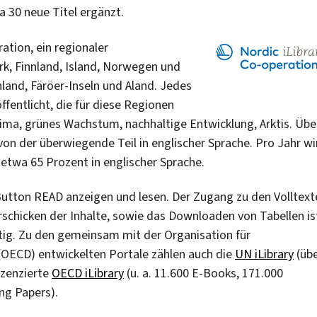
 30 neue Titel ergänzt.
ation, ein regionaler
, Finnland, Island, Norwegen und
and, Färöer-Inseln und Aland. Jedes
fentlicht, die für diese Regionen
ma, grünes Wachstum, nachhaltige Entwicklung, Arktis. Übe
von der überwiegende Teil in englischer Sprache. Pro Jahr wi
etwa 65 Prozent in englischer Sprache.
n Button READ anzeigen und lesen. Der Zugang zu den Volltext
chicken der Inhalte, sowie das Downloaden von Tabellen is
htig. Zu den gemeinsam mit der Organisation für
(OECD) entwickelten Portale zählen auch die
UN iLibrary
(üb
izenzierte
OECD iLibrary
(u. a. 11.600 E-Books, 171.000
ng Papers).