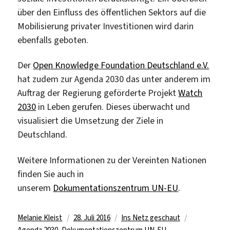
über den Einfluss des öffentlichen Sektors auf die
Mobilisierung privater Investitionen wird darin
ebenfalls geboten.
Der
Open Knowledge Foundation Deutschland e.V.
hat zudem zur Agenda 2030 das unter anderem im
Auftrag der Regierung geförderte Projekt
Watch
2030
in Leben gerufen. Dieses überwacht und
visualisiert die Umsetzung der Ziele in
Deutschland.
Weitere Informationen zu der Vereinten Nationen
finden Sie auch in
unserem
Dokumentationszentrum UN-EU
.
Autor
Veröffentlicht
Kategorien
Schlagwörte
Melanie Kleist
28. Juli 2016
Ins Netz geschaut
am
Agenda 2030
,
Dokumentationszentrum UN-EU
,