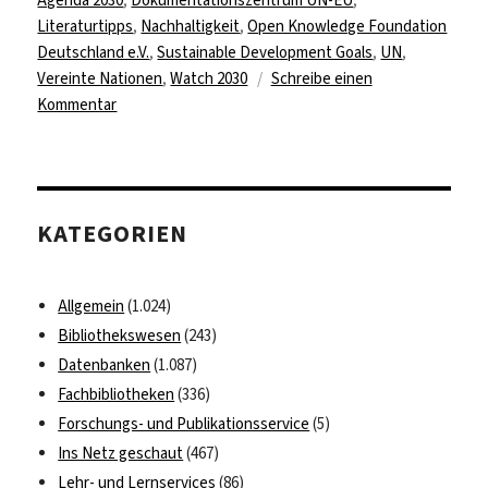
Literaturtipps
,
Nachhaltigkeit
,
Open Knowledge Foundation
Deutschland e.V.
,
Sustainable Development Goals
,
UN
,
Vereinte Nationen
,
Watch 2030
Schreibe einen
zu
Kommentar
Agenda
2030,
Sustainable
Development
KATEGORIEN
Goals
und
2030
Allgemein
(1.024)
Watch
Bibliothekswesen
(243)
Datenbanken
(1.087)
Fachbibliotheken
(336)
Forschungs- und Publikationsservice
(5)
Ins Netz geschaut
(467)
Lehr- und Lernservices
(86)