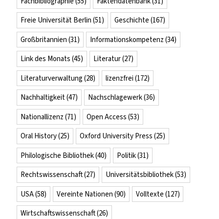
Fachbibliographie
(55)
Faktendatenbank
(31)
Freie Universität Berlin
(51)
Geschichte
(167)
Großbritannien
(31)
Informationskompetenz
(34)
Link des Monats
(45)
Literatur
(27)
Literaturverwaltung
(28)
lizenzfrei
(172)
Nachhaltigkeit
(47)
Nachschlagewerk
(36)
Nationallizenz
(71)
Open Access
(53)
Oral History
(25)
Oxford University Press
(25)
Philologische Bibliothek
(40)
Politik
(31)
Rechtswissenschaft
(27)
Universitätsbibliothek
(53)
USA
(58)
Vereinte Nationen
(90)
Volltexte
(127)
Wirtschaftswissenschaft
(26)